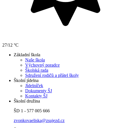
27/12 °C
Základní škola
Naše škola
Výchovný poradce
Školská rada
Sdružení rodičů a přátel školy
Školní jídelna
Jídelníček
Dokumenty ŠJ
Kontakty ŠJ
Školní družina
ŠD 1 - 577 005 666
zvonkovaeliska@zsujezd.cz