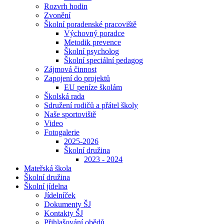
Rozvrh hodin
Zvonění
Školní poradenské pracoviště
Výchovný poradce
Metodik prevence
Školní psycholog
Školní speciální pedagog
Zájmová činnost
Zapojení do projektů
EU peníze školám
Školská rada
Sdružení rodičů a přátel školy
Naše sportoviště
Video
Fotogalerie
2025-2026
Školní družina
2023 - 2024
Mateřská škola
Školní družina
Školní jídelna
Jídelníček
Dokumenty ŠJ
Kontakty ŠJ
Přihlašování obědů