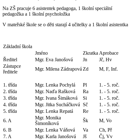
Na ZŠ pracuje 6 asistentek pedagoga, 1 školní speciální
pedagožka a 1 školní psycholožka
V mateřské škole se o děti starají 4 učitelky a 1 školní asistentka
Základní škola
Jméno
Zkratka
Aprobace
Ředitel
Mgr. Eva Janošová
Jn
Jč, Hv
Zástupce
Mgr. Milena Zádrapová
Zd
M, F, Inf.
ředitele
1. třída
Mgr. Lenka Pochylá
Pl
1. - 5. roč.
2. třída
Mgr. Naďa Rašková
Ra
1. - 5. roč.
3. třída
Mgr. Ivana Šimáková
Si
1. - 5. roč.
4. třída
Mgr. Jitka Sucháčková
Sč
1. - 5. roč.
5. třída
Mgr. Lenka Repatá
Re
1. - 5. roč.
Mgr. Monika
6. A
Šk
M, Vo
Šimoníková
6. B
Mgr. Lenka Váňová
Va
Ch, Př
7. A
Mgr. Karla Janošová
Jš
Čj, Vv