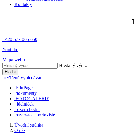
Kontakty
+420 577 005 650
Youtube
Mapa webu
Hledaný výraz
Hledat
rozšířené vyhledávání
EduPage
dokumenty
FOTOGALERIE
jídelníček
rozvrh hodin
rezervace sportoviště
Úvodní stránka
O nás