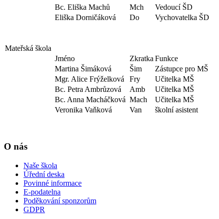
Bc. Eliška Machů
Mch
Vedoucí ŠD
Eliška Dorničáková
Do
Vychovatelka ŠD
Mateřská škola
Jméno
Zkratka
Funkce
Martina Šimáková
Šim
Zástupce pro MŠ
Mgr. Alice Frýželková
Fry
Učitelka MŠ
Bc. Petra Ambrůzová
Amb
Učitelka MŠ
Bc. Anna Macháčková
Mach
Učitelka MŠ
Veronika Vaňková
Van
školní asistent
O nás
Naše škola
Úřední deska
Povinné informace
E-podatelna
Poděkování sponzorům
GDPR