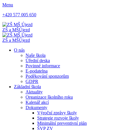
Menu
+420 577 005 650
ZŠ a MŠ
Újezd
ZŠ a MŠ
Újezd
O nás
Naše škola
Úřední deska
Povinné informace
E-podatelna
Poděkování sponzorům
GDPR
Základní škola
Aktuality
Organizace školního roku
Kalenář akcí
Dokumenty
Výroční zprávy školy
Strategie rozvoje školy
Minimální preventivní plán
ŠVP ZV