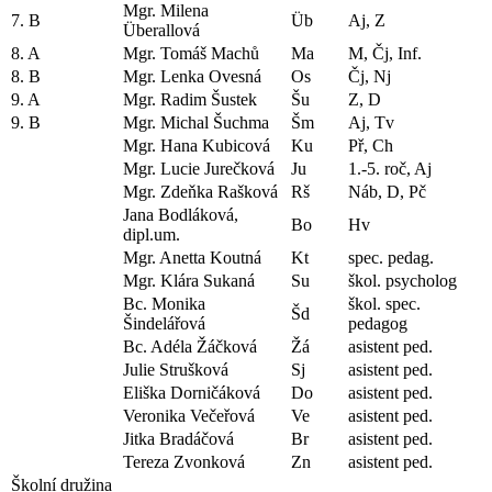
Mgr. Milena
7. B
Üb
Aj, Z
Überallová
8. A
Mgr. Tomáš Machů
Ma
M, Čj, Inf.
8. B
Mgr. Lenka Ovesná
Os
Čj, Nj
9. A
Mgr. Radim Šustek
Šu
Z, D
9. B
Mgr. Michal Šuchma
Šm
Aj, Tv
Mgr. Hana Kubicová
Ku
Př, Ch
Mgr. Lucie Jurečková
Ju
1.-5. roč, Aj
Mgr. Zdeňka Rašková
Rš
Náb, D, Pč
Jana Bodláková,
Bo
Hv
dipl.um.
Mgr. Anetta Koutná
Kt
spec. pedag.
Mgr. Klára Sukaná
Su
škol. psycholog
Bc. Monika
škol. spec.
Šd
Šindelářová
pedagog
Bc. Adéla Žáčková
Žá
asistent ped.
Julie Strušková
Sj
asistent ped.
Eliška Dorničáková
Do
asistent ped.
Veronika Večeřová
Ve
asistent ped.
Jitka Bradáčová
Br
asistent ped.
Tereza Zvonková
Zn
asistent ped.
Školní družina