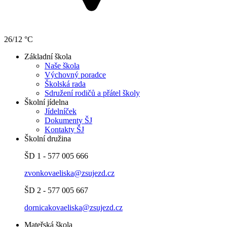
26/12 °C
Základní škola
Naše škola
Výchovný poradce
Školská rada
Sdružení rodičů a přátel školy
Školní jídelna
Jídelníček
Dokumenty ŠJ
Kontakty ŠJ
Školní družina
ŠD 1 - 577 005 666
zvonkovaeliska@zsujezd.cz
ŠD 2 - 577 005 667
dornicakovaeliska@zsujezd.cz
Mateřská škola