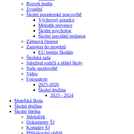
Rozvrh hodin
Zvonění
Školní poradenské pracoviště
Výchovný poradce
Metodik prevence
Školní psycholog
Školní speciální pedagog
Zájmová činnost
Zapojení do projektů
EU peníze školám
Školská rada
Sdružení rodičů a přátel školy
Naše sportoviště
Video
Fotogalerie
2025-2026
Školní družina
2023 - 2024
Mateřská škola
Školní družina
Školní jídelna
Jídelníček
Dokumenty ŠJ
Kontakty ŠJ
Přihlašování obědů