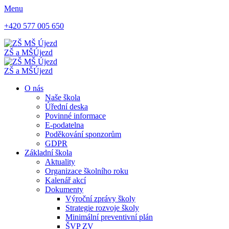
Menu
+420 577 005 650
ZŠ a MŠ
Újezd
ZŠ a MŠ
Újezd
O nás
Naše škola
Úřední deska
Povinné informace
E-podatelna
Poděkování sponzorům
GDPR
Základní škola
Aktuality
Organizace školního roku
Kalenář akcí
Dokumenty
Výroční zprávy školy
Strategie rozvoje školy
Minimální preventivní plán
ŠVP ZV