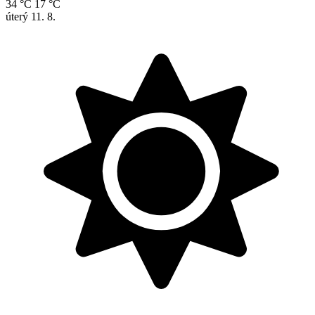
34 °C
17 °C
úterý
11. 8.