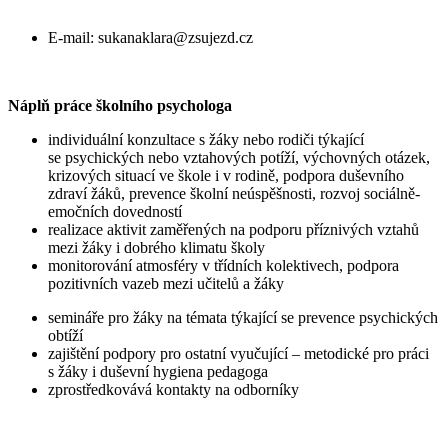
E-mail: sukanaklara@zsujezd.cz
Náplň práce školního psychologa
individuální konzultace s žáky nebo rodiči týkající
se psychických nebo vztahových potíží, výchovných otázek,
krizových situací ve škole i v rodině, podpora duševního
zdraví žáků, prevence školní neúspěšnosti, rozvoj sociálně-
emočních dovedností
realizace aktivit zaměřených na podporu příznivých vztahů
mezi žáky i dobrého klimatu školy
monitorování atmosféry v třídních kolektivech, podpora
pozitivních vazeb mezi učitelů a žáky
semináře pro žáky na témata týkající se prevence psychických
obtíží
zajištění podpory pro ostatní vyučující – metodické pro práci
s žáky i duševní hygiena pedagoga
zprostředkovává kontakty na odborníky