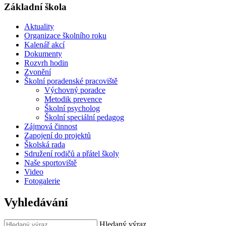
Základní škola
Aktuality
Organizace školního roku
Kalenář akcí
Dokumenty
Rozvrh hodin
Zvonění
Školní poradenské pracoviště
Výchovný poradce
Metodik prevence
Školní psycholog
Školní speciální pedagog
Zájmová činnost
Zapojení do projektů
Školská rada
Sdružení rodičů a přátel školy
Naše sportoviště
Video
Fotogalerie
Vyhledávání
Hledaný výraz