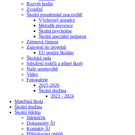
Rozvrh hodin
Zvonění
Školní poradenské pracoviště
Výchovný poradce
Metodik prevence
Školní psycholog
Školní speciální pedagog
Zájmová činnost
Zapojení do projektů
EU peníze školám
Školská rada
Sdružení rodičů a přátel školy
Naše sportoviště
Video
Fotogalerie
2025-2026
Školní družina
2023 - 2024
Mateřská škola
Školní družina
Školní jídelna
Jídelníček
Dokumenty ŠJ
Kontakty ŠJ
Přihlašování obědů