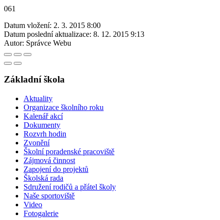
061
Datum vložení:
2. 3. 2015 8:00
Datum poslední aktualizace:
8. 12. 2015 9:13
Autor:
Správce Webu
Základní škola
Aktuality
Organizace školního roku
Kalenář akcí
Dokumenty
Rozvrh hodin
Zvonění
Školní poradenské pracoviště
Zájmová činnost
Zapojení do projektů
Školská rada
Sdružení rodičů a přátel školy
Naše sportoviště
Video
Fotogalerie