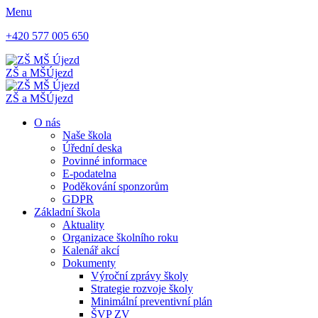
Menu
+420 577 005 650
ZŠ a MŠ
Újezd
ZŠ a MŠ
Újezd
O nás
Naše škola
Úřední deska
Povinné informace
E-podatelna
Poděkování sponzorům
GDPR
Základní škola
Aktuality
Organizace školního roku
Kalenář akcí
Dokumenty
Výroční zprávy školy
Strategie rozvoje školy
Minimální preventivní plán
ŠVP ZV