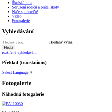
Školská rada
Sdružení rodičů a přátel školy
Naše sportoviště
Video
Fotogalerie
Vyhledávání
Hledaný výraz
Hledat
rozšířené vyhledávání
Překlad (translations)
Select Language
▼
Fotogalerie
Náhodná fotogalerie