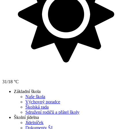
31/18 °C
Základní škola
Naše škola
Výchovný poradce
Školská rada
Sdružení rodičů a přátel školy
Školní jídelna
Jídelníček
Dokumenty ŠJ