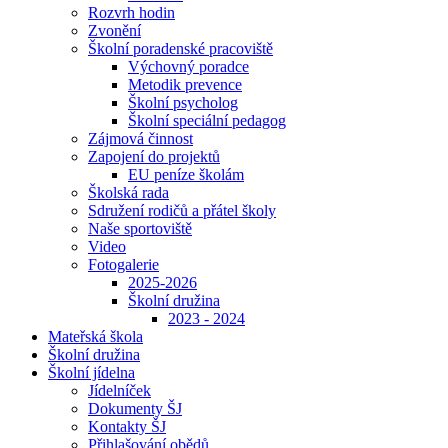
Rozvrh hodin
Zvonění
Školní poradenské pracoviště
Výchovný poradce
Metodik prevence
Školní psycholog
Školní speciální pedagog
Zájmová činnost
Zapojení do projektů
EU peníze školám
Školská rada
Sdružení rodičů a přátel školy
Naše sportoviště
Video
Fotogalerie
2025-2026
Školní družina
2023 - 2024
Mateřská škola
Školní družina
Školní jídelna
Jídelníček
Dokumenty ŠJ
Kontakty ŠJ
Přihlašování obědů