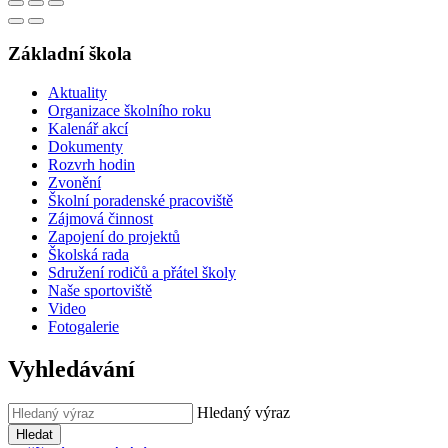
Základní škola
Aktuality
Organizace školního roku
Kalenář akcí
Dokumenty
Rozvrh hodin
Zvonění
Školní poradenské pracoviště
Zájmová činnost
Zapojení do projektů
Školská rada
Sdružení rodičů a přátel školy
Naše sportoviště
Video
Fotogalerie
Vyhledávání
Hledaný výraz
Hledat