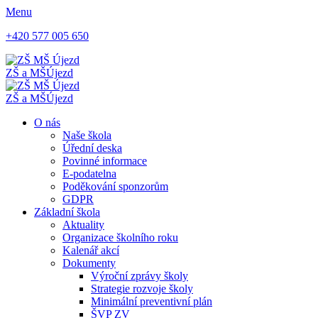
Menu
+420 577 005 650
ZŠ a MŠ
Újezd
ZŠ a MŠ
Újezd
O nás
Naše škola
Úřední deska
Povinné informace
E-podatelna
Poděkování sponzorům
GDPR
Základní škola
Aktuality
Organizace školního roku
Kalenář akcí
Dokumenty
Výroční zprávy školy
Strategie rozvoje školy
Minimální preventivní plán
ŠVP ZV