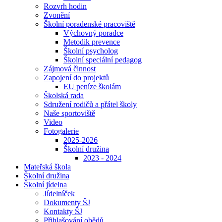
Rozvrh hodin
Zvonění
Školní poradenské pracoviště
Výchovný poradce
Metodik prevence
Školní psycholog
Školní speciální pedagog
Zájmová činnost
Zapojení do projektů
EU peníze školám
Školská rada
Sdružení rodičů a přátel školy
Naše sportoviště
Video
Fotogalerie
2025-2026
Školní družina
2023 - 2024
Mateřská škola
Školní družina
Školní jídelna
Jídelníček
Dokumenty ŠJ
Kontakty ŠJ
Přihlašování obědů