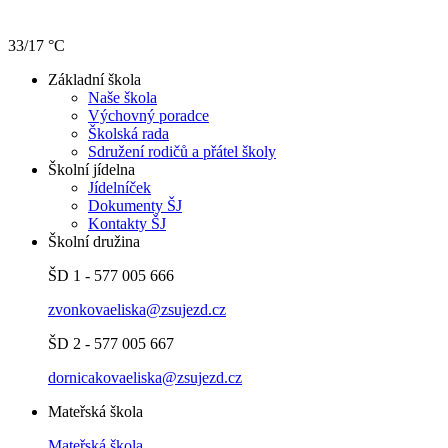
33/17 °C
Základní škola
Naše škola
Výchovný poradce
Školská rada
Sdružení rodičů a přátel školy
Školní jídelna
Jídelníček
Dokumenty ŠJ
Kontakty ŠJ
Školní družina
ŠD 1 - 577 005 666
zvonkovaeliska@zsujezd.cz
ŠD 2 - 577 005 667
dornicakovaeliska@zsujezd.cz
Mateřská škola
Mateřská škola