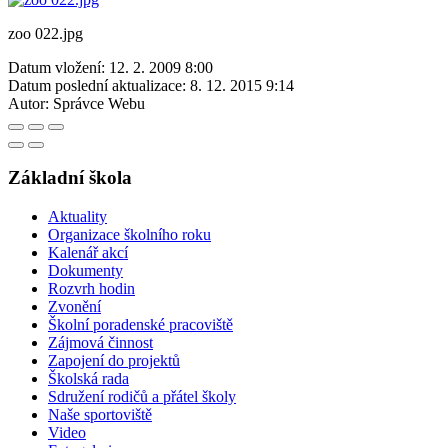
zoo 022.jpg
Datum vložení:
12. 2. 2009 8:00
Datum poslední aktualizace:
8. 12. 2015 9:14
Autor:
Správce Webu
Základní škola
Aktuality
Organizace školního roku
Kalenář akcí
Dokumenty
Rozvrh hodin
Zvonění
Školní poradenské pracoviště
Zájmová činnost
Zapojení do projektů
Školská rada
Sdružení rodičů a přátel školy
Naše sportoviště
Video