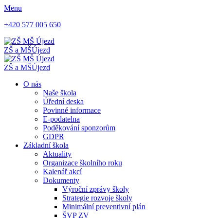
Menu
+420 577 005 650
ZŠ a MŠ
Újezd
ZŠ a MŠ
Újezd
O nás
Naše škola
Úřední deska
Povinné informace
E-podatelna
Poděkování sponzorům
GDPR
Základní škola
Aktuality
Organizace školního roku
Kalenář akcí
Dokumenty
Výroční zprávy školy
Strategie rozvoje školy
Minimální preventivní plán
ŠVP ZV