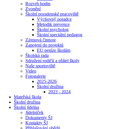
Rozvrh hodin
Zvonění
Školní poradenské pracoviště
Výchovný poradce
Metodik prevence
Školní psycholog
Školní speciální pedagog
Zájmová činnost
Zapojení do projektů
EU peníze školám
Školská rada
Sdružení rodičů a přátel školy
Naše sportoviště
Video
Fotogalerie
2025-2026
Školní družina
2023 - 2024
Mateřská škola
Školní družina
Školní jídelna
Jídelníček
Dokumenty ŠJ
Kontakty ŠJ
Přihlašování obědů