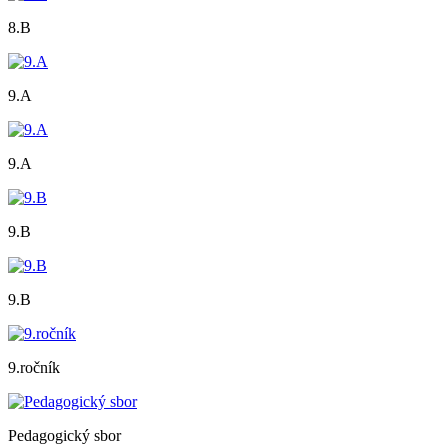
8.B
9.A
9.A
9.B
9.B
9.ročník
Pedagogický sbor