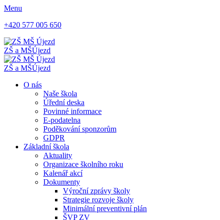
Menu
+420 577 005 650
ZŠ a MŠ
Újezd
ZŠ a MŠ
Újezd
O nás
Naše škola
Úřední deska
Povinné informace
E-podatelna
Poděkování sponzorům
GDPR
Základní škola
Aktuality
Organizace školního roku
Kalenář akcí
Dokumenty
Výroční zprávy školy
Strategie rozvoje školy
Minimální preventivní plán
ŠVP ZV