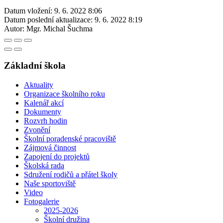
Datum vložení:
9. 6. 2022 8:06
Datum poslední aktualizace:
9. 6. 2022 8:19
Autor:
Mgr. Michal Šuchma
Základní škola
Aktuality
Organizace školního roku
Kalenář akcí
Dokumenty
Rozvrh hodin
Zvonění
Školní poradenské pracoviště
Zájmová činnost
Zapojení do projektů
Školská rada
Sdružení rodičů a přátel školy
Naše sportoviště
Video
Fotogalerie
2025-2026
Školní družina