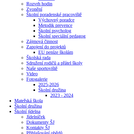
Rozvrh hodin
Zvonění
Školní poradenské pracoviště
Výchovný poradce
Metodik prevence
Školní psycholog
Školní speciální pedagog
Zájmová činnost
Zapojení do projektů
EU peníze školám
Školská rada
Sdružení rodičů a přátel školy
Naše sportoviště
Video
Fotogalerie
2025-2026
Školní družina
2023 - 2024
Mateřská škola
Školní družina
Školní jídelna
Jídelníček
Dokumenty ŠJ
Kontakty ŠJ
Přihlašování obědů