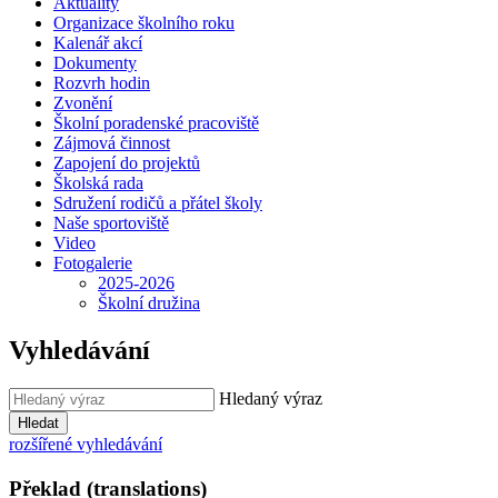
Aktuality
Organizace školního roku
Kalenář akcí
Dokumenty
Rozvrh hodin
Zvonění
Školní poradenské pracoviště
Zájmová činnost
Zapojení do projektů
Školská rada
Sdružení rodičů a přátel školy
Naše sportoviště
Video
Fotogalerie
2025-2026
Školní družina
Vyhledávání
Hledaný výraz
Hledat
rozšířené vyhledávání
Překlad (translations)