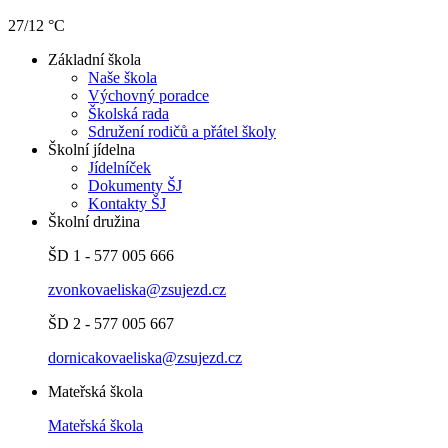
27/12 °C
Základní škola
Naše škola
Výchovný poradce
Školská rada
Sdružení rodičů a přátel školy
Školní jídelna
Jídelníček
Dokumenty ŠJ
Kontakty ŠJ
Školní družina
ŠD 1 - 577 005 666
zvonkovaeliska@zsujezd.cz
ŠD 2 - 577 005 667
dornicakovaeliska@zsujezd.cz
Mateřská škola
Mateřská škola