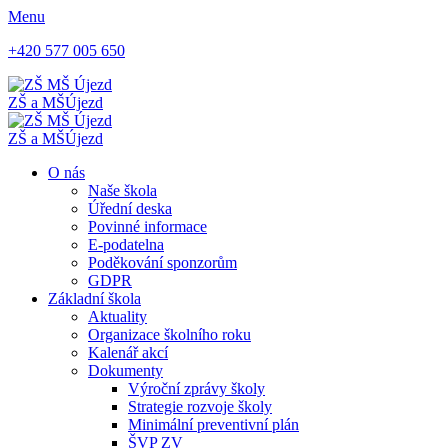
Menu
+420 577 005 650
ZŠ a MŠ
Újezd
ZŠ a MŠ
Újezd
O nás
Naše škola
Úřední deska
Povinné informace
E-podatelna
Poděkování sponzorům
GDPR
Základní škola
Aktuality
Organizace školního roku
Kalenář akcí
Dokumenty
Výroční zprávy školy
Strategie rozvoje školy
Minimální preventivní plán
ŠVP ZV