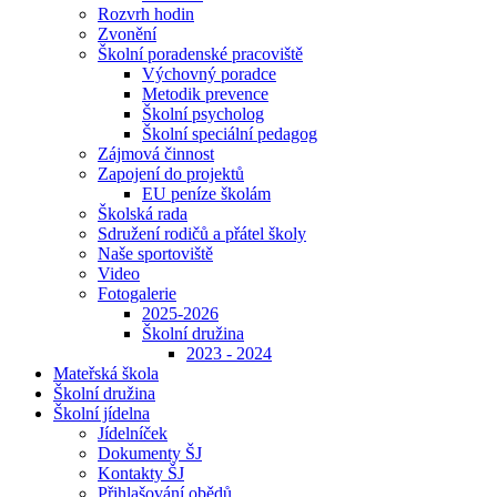
Rozvrh hodin
Zvonění
Školní poradenské pracoviště
Výchovný poradce
Metodik prevence
Školní psycholog
Školní speciální pedagog
Zájmová činnost
Zapojení do projektů
EU peníze školám
Školská rada
Sdružení rodičů a přátel školy
Naše sportoviště
Video
Fotogalerie
2025-2026
Školní družina
2023 - 2024
Mateřská škola
Školní družina
Školní jídelna
Jídelníček
Dokumenty ŠJ
Kontakty ŠJ
Přihlašování obědů