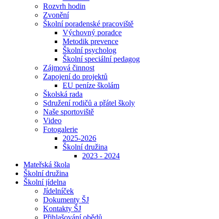
Rozvrh hodin
Zvonění
Školní poradenské pracoviště
Výchovný poradce
Metodik prevence
Školní psycholog
Školní speciální pedagog
Zájmová činnost
Zapojení do projektů
EU peníze školám
Školská rada
Sdružení rodičů a přátel školy
Naše sportoviště
Video
Fotogalerie
2025-2026
Školní družina
2023 - 2024
Mateřská škola
Školní družina
Školní jídelna
Jídelníček
Dokumenty ŠJ
Kontakty ŠJ
Přihlašování obědů