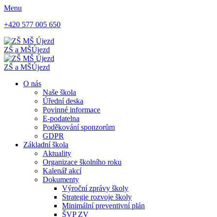
Menu
+420 577 005 650
ZŠ a MŠ
Újezd
ZŠ a MŠ
Újezd
O nás
Naše škola
Úřední deska
Povinné informace
E-podatelna
Poděkování sponzorům
GDPR
Základní škola
Aktuality
Organizace školního roku
Kalenář akcí
Dokumenty
Výroční zprávy školy
Strategie rozvoje školy
Minimální preventivní plán
ŠVP ZV