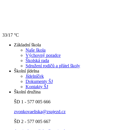
33/17 °C
Základní škola
Naše škola
Výchovný poradce
Školská rada
Sdružení rodičů a přátel školy
Školní jídelna
Jídelníček
Dokumenty ŠJ
Kontakty ŠJ
Školní družina
ŠD 1 - 577 005 666
zvonkovaeliska@zsujezd.cz
ŠD 2 - 577 005 667