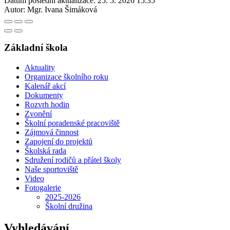
Datum poslední aktualizace:
25. 5. 2026 15:35
Autor:
Mgr. Ivana Šimáková
Základní škola
Aktuality
Organizace školního roku
Kalenář akcí
Dokumenty
Rozvrh hodin
Zvonění
Školní poradenské pracoviště
Zájmová činnost
Zapojení do projektů
Školská rada
Sdružení rodičů a přátel školy
Naše sportoviště
Video
Fotogalerie
2025-2026
Školní družina
Vyhledávání