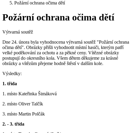
Požární ochrana očima dětí
Požární ochrana očima dětí
Výtvarná soutěž
Dne 24. února byla vyhodnocena výtvarná soutěž "Požární ochrana
očima dětí". Obrázky přišli vyhodnotit místní hasiči, kterým patří
velké poděkování za ochotu a za pěkné ceny. Vítězné obrázky
postupují do okresního kola. Všem dětem děkujeme za krásné
obrázky a vítězům přejeme hodně štěstí v dalším kole.
Výsledky:
1. třída
1. místo Kateřinka Šimáková
2. místo Oliver Talčík
3. místo Martin Polčák
2. - 3. třída