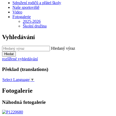
Sdružení rodičů a přátel školy
Naše sportoviště
Video
Fotogalerie
2025-2026
Školní družina
Vyhledávání
Hledaný výraz
Hledat
rozšířené vyhledávání
Překlad (translations)
Select Language
▼
Fotogalerie
Náhodná fotogalerie