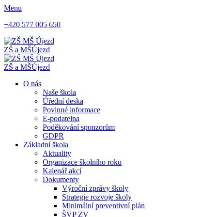
Menu
+420 577 005 650
ZŠ a MŠ
Újezd
ZŠ a MŠ
Újezd
O nás
Naše škola
Úřední deska
Povinné informace
E-podatelna
Poděkování sponzorům
GDPR
Základní škola
Aktuality
Organizace školního roku
Kalenář akcí
Dokumenty
Výroční zprávy školy
Strategie rozvoje školy
Minimální preventivní plán
ŠVP ZV