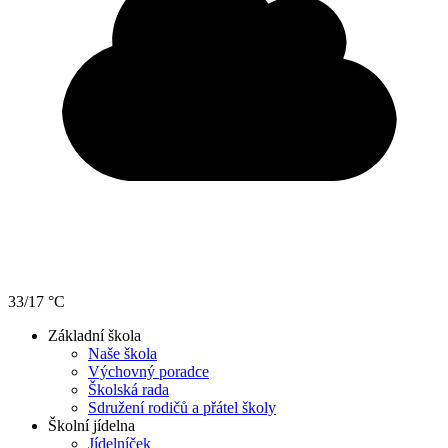
33/17 °C
Základní škola
Naše škola
Výchovný poradce
Školská rada
Sdružení rodičů a přátel školy
Školní jídelna
Jídelníček