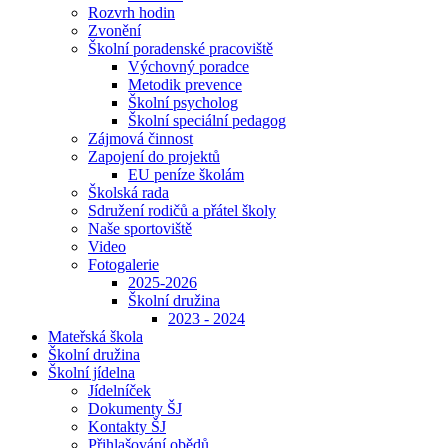
Rozvrh hodin
Zvonění
Školní poradenské pracoviště
Výchovný poradce
Metodik prevence
Školní psycholog
Školní speciální pedagog
Zájmová činnost
Zapojení do projektů
EU peníze školám
Školská rada
Sdružení rodičů a přátel školy
Naše sportoviště
Video
Fotogalerie
2025-2026
Školní družina
2023 - 2024
Mateřská škola
Školní družina
Školní jídelna
Jídelníček
Dokumenty ŠJ
Kontakty ŠJ
Přihlašování obědů