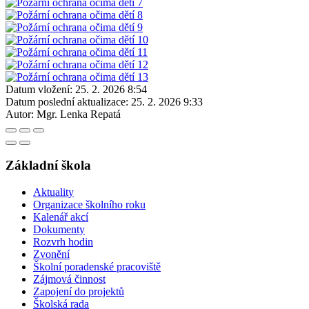
Datum vložení:
25. 2. 2026 8:54
Datum poslední aktualizace:
25. 2. 2026 9:33
Autor:
Mgr. Lenka Repatá
Základní škola
Aktuality
Organizace školního roku
Kalenář akcí
Dokumenty
Rozvrh hodin
Zvonění
Školní poradenské pracoviště
Zájmová činnost
Zapojení do projektů
Školská rada