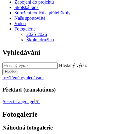
Zapojení do projektů
Školská rada
Sdružení rodičů a přátel školy
Naše sportoviště
Video
Fotogalerie
2025-2026
Školní družina
Vyhledávání
Hledaný výraz
Hledat
rozšířené vyhledávání
Překlad (translations)
Select Language
▼
Fotogalerie
Náhodná fotogalerie