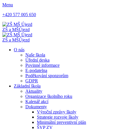
Menu
+420 577 005 650
ZŠ a MŠ
Újezd
ZŠ a MŠ
Újezd
O nás
Naše škola
Úřední deska
Povinné informace
E-podatelna
Poděkování sponzorům
GDPR
Základní škola
Aktuality
Organizace školního roku
Kalenář akcí
Dokumenty
Výroční zprávy školy
Strategie rozvoje školy
Minimální preventivní plán
ŠVP ZV