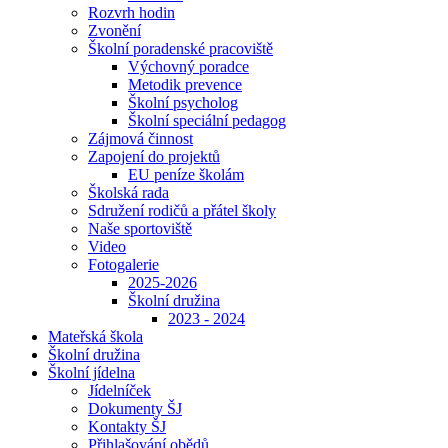
Rozvrh hodin
Zvonění
Školní poradenské pracoviště
Výchovný poradce
Metodik prevence
Školní psycholog
Školní speciální pedagog
Zájmová činnost
Zapojení do projektů
EU peníze školám
Školská rada
Sdružení rodičů a přátel školy
Naše sportoviště
Video
Fotogalerie
2025-2026
Školní družina
2023 - 2024
Mateřská škola
Školní družina
Školní jídelna
Jídelníček
Dokumenty ŠJ
Kontakty ŠJ
Přihlašování obědů