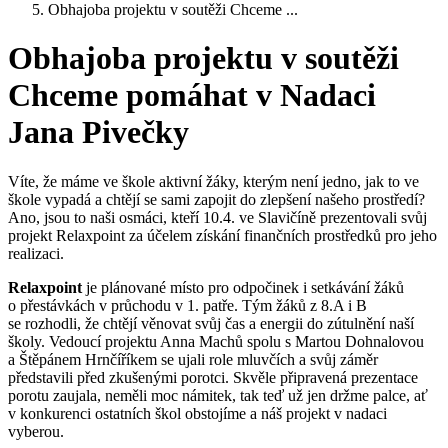
Obhajoba projektu v soutěži Chceme ...
Obhajoba projektu v soutěži
Chceme pomáhat v Nadaci
Jana Pivečky
Víte, že máme ve škole aktivní žáky, kterým není jedno, jak to ve
škole vypadá a chtějí se sami zapojit do zlepšení našeho prostředí?
Ano, jsou to naši osmáci, kteří 10.4. ve Slavičíně prezentovali svůj
projekt Relaxpoint za účelem získání finančních prostředků pro jeho
realizaci.
Relaxpoint
je plánované místo pro odpočinek i setkávání žáků
o přestávkách v průchodu v 1. patře. Tým žáků z 8.A i B
se rozhodli, že chtějí věnovat svůj čas a energii do zútulnění naší
školy. Vedoucí projektu Anna Machů spolu s Martou Dohnalovou
a Štěpánem Hrnčíříkem se ujali role mluvčích a svůj záměr
představili před zkušenými porotci. Skvěle připravená prezentace
porotu zaujala, neměli moc námitek, tak teď už jen držme palce, ať
v konkurenci ostatních škol obstojíme a náš projekt v nadaci
vyberou.