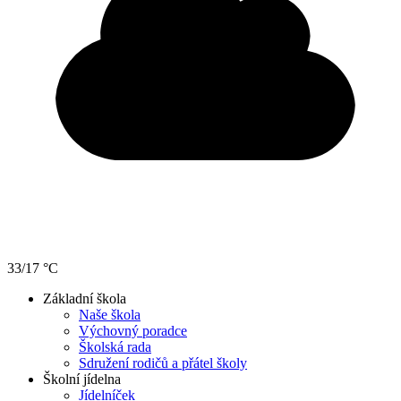
33/17 °C
Základní škola
Naše škola
Výchovný poradce
Školská rada
Sdružení rodičů a přátel školy
Školní jídelna
Jídelníček