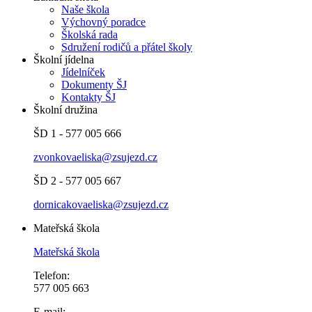
Naše škola
Výchovný poradce
Školská rada
Sdružení rodičů a přátel školy
Školní jídelna
Jídelníček
Dokumenty ŠJ
Kontakty ŠJ
Školní družina
ŠD 1 - 577 005 666
zvonkovaeliska@zsujezd.cz
ŠD 2 - 577 005 667
dornicakovaeliska@zsujezd.cz
Mateřská škola
Mateřská škola
Telefon:
577 005 663
E-mail: