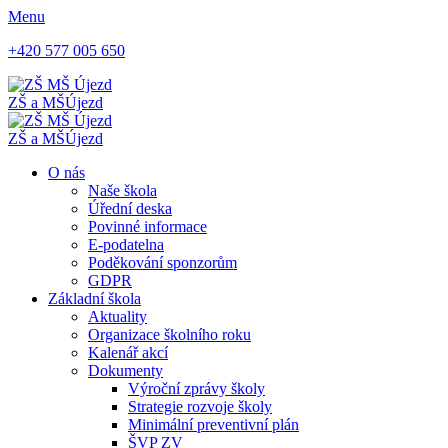
Menu
+420 577 005 650
ZŠ a MŠ
Újezd
ZŠ a MŠ
Újezd
O nás
Naše škola
Úřední deska
Povinné informace
E-podatelna
Poděkování sponzorům
GDPR
Základní škola
Aktuality
Organizace školního roku
Kalenář akcí
Dokumenty
Výroční zprávy školy
Strategie rozvoje školy
Minimální preventivní plán
ŠVP ZV