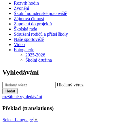
Rozvrh hodin
Zvonění
Školní poradenské pracoviště
Zájmová činnost
Zapojení do projektů
Školská rada
Sdružení rodičů a přátel školy
Naše sportoviště
Video
Fotogalerie
2025-2026
Školní družina
Vyhledávání
Hledaný výraz
Hledat
rozšířené vyhledávání
Překlad (translations)
Select Language
▼