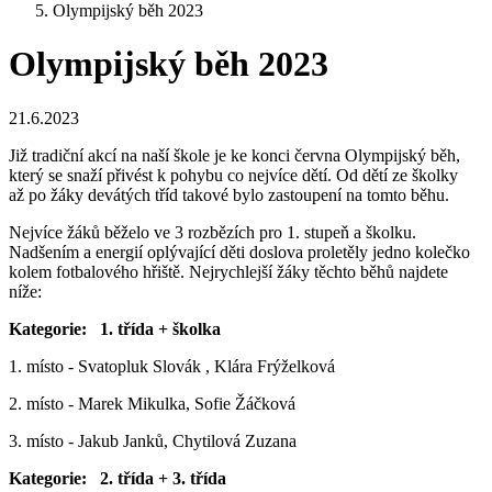
Olympijský běh 2023
Olympijský běh 2023
21.6.2023
Již tradiční akcí na naší škole je ke konci června Olympijský běh,
který se snaží přivést k pohybu co nejvíce dětí. Od dětí ze školky
až po žáky devátých tříd takové bylo zastoupení na tomto běhu.
Nejvíce žáků běželo ve 3 rozbězích pro 1. stupeň a školku.
Nadšením a energií oplývající děti doslova proletěly jedno kolečko
kolem fotbalového hřiště. Nejrychlejší žáky těchto běhů najdete
níže:
Kategorie: 1. třída + školka
1. místo - Svatopluk Slovák , Klára Frýželková
2. místo - Marek Mikulka, Sofie Žáčková
3. místo - Jakub Janků, Chytilová Zuzana
Kategorie: 2. třída + 3. třída