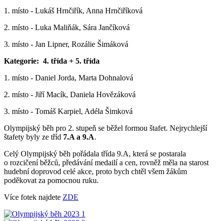
1. místo - Lukáš Hrnčiřík, Anna Hrnčiříková
2. místo - Luka Maliňák, Sára Jančíková
3. místo - Jan Lipner, Rozálie Šimáková
Kategorie: 4. třída + 5. třída
1. místo - Daniel Jorda, Marta Dohnalová
2. místo - Jiří Macík, Daniela Hovězáková
3. místo - Tomáš Karpiel, Adéla Šimková
Olympijský běh pro 2. stupeň se běžel formou štafet. Nejrychlejší
štafety byly ze tříd
7.A a 9.A
.
Celý Olympijský běh pořádala třída 9.A, která se postarala
o rozcičení běžců, předávání medailí a cen, rovněž měla na starost
hudební doprovod celé akce, proto bych chtěl všem žákům
poděkovat za pomocnou ruku.
Více fotek najdete
ZDE