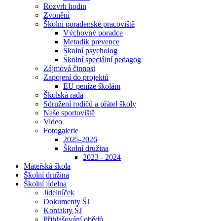
Rozvrh hodin
Zvonění
Školní poradenské pracoviště
Výchovný poradce
Metodik prevence
Školní psycholog
Školní speciální pedagog
Zájmová činnost
Zapojení do projektů
EU peníze školám
Školská rada
Sdružení rodičů a přátel školy
Naše sportoviště
Video
Fotogalerie
2025-2026
Školní družina
2023 - 2024
Mateřská škola
Školní družina
Školní jídelna
Jídelníček
Dokumenty ŠJ
Kontakty ŠJ
Přihlašování obědů