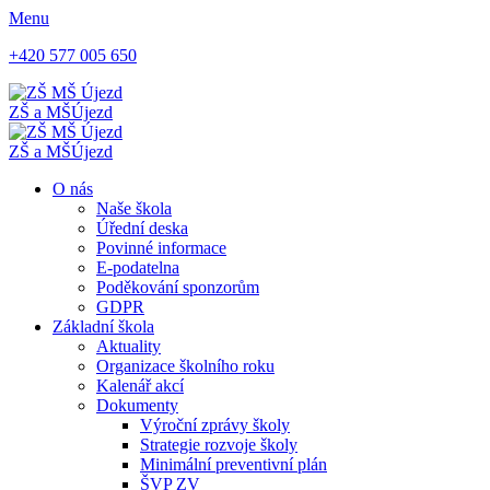
Menu
+420 577 005 650
ZŠ a MŠ
Újezd
ZŠ a MŠ
Újezd
O nás
Naše škola
Úřední deska
Povinné informace
E-podatelna
Poděkování sponzorům
GDPR
Základní škola
Aktuality
Organizace školního roku
Kalenář akcí
Dokumenty
Výroční zprávy školy
Strategie rozvoje školy
Minimální preventivní plán
ŠVP ZV