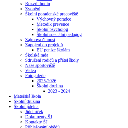
Rozvrh hodin
Zvonění
Školní poradenské pracoviště
Výchovný poradce
Metodik prevence
Školní psycholog
Školní speciální pedagog
Zájmová činnost
Zapojení do projektů
EU peníze školám
Školská rada
Sdružení rodičů a přátel školy
Naše sportoviště
Video
Fotogalerie
2025-2026
Školní družina
2023 - 2024
Mateřská škola
Školní družina
Školní jídelna
Jídelníček
Dokumenty ŠJ
Kontakty ŠJ
Přihlašování obědů