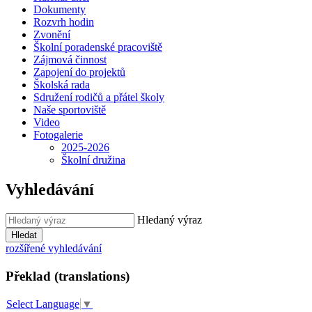
Dokumenty
Rozvrh hodin
Zvonění
Školní poradenské pracoviště
Zájmová činnost
Zapojení do projektů
Školská rada
Sdružení rodičů a přátel školy
Naše sportoviště
Video
Fotogalerie
2025-2026
Školní družina
Vyhledávání
Hledaný výraz
Hledat
rozšířené vyhledávání
Překlad (translations)
Select Language
▼