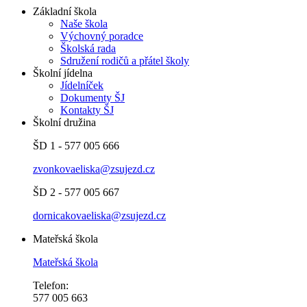
Základní škola
Naše škola
Výchovný poradce
Školská rada
Sdružení rodičů a přátel školy
Školní jídelna
Jídelníček
Dokumenty ŠJ
Kontakty ŠJ
Školní družina
ŠD 1 - 577 005 666
zvonkovaeliska@zsujezd.cz
ŠD 2 - 577 005 667
dornicakovaeliska@zsujezd.cz
Mateřská škola
Mateřská škola
Telefon:
577 005 663