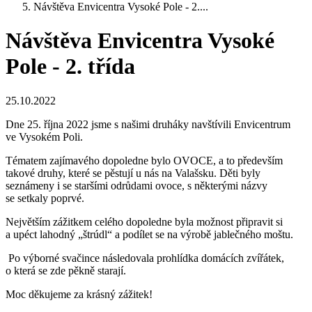
Návštěva Envicentra Vysoké Pole - 2....
Návštěva Envicentra Vysoké
Pole - 2. třída
25.10.2022
Dne 25. října 2022 jsme s našimi druháky navštívili Envicentrum
ve Vysokém Poli.
Tématem zajímavého dopoledne bylo OVOCE, a to především
takové druhy, které se pěstují u nás na Valašsku. Děti byly
seznámeny i se staršími odrůdami ovoce, s některými názvy
se setkaly poprvé.
Největším zážitkem celého dopoledne byla možnost připravit si
a upéct lahodný „štrúdl“ a podílet se na výrobě jablečného moštu.
Po výborné svačince následovala prohlídka domácích zvířátek,
o která se zde pěkně starají.
Moc děkujeme za krásný zážitek!