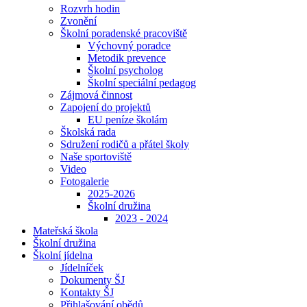
Rozvrh hodin
Zvonění
Školní poradenské pracoviště
Výchovný poradce
Metodik prevence
Školní psycholog
Školní speciální pedagog
Zájmová činnost
Zapojení do projektů
EU peníze školám
Školská rada
Sdružení rodičů a přátel školy
Naše sportoviště
Video
Fotogalerie
2025-2026
Školní družina
2023 - 2024
Mateřská škola
Školní družina
Školní jídelna
Jídelníček
Dokumenty ŠJ
Kontakty ŠJ
Přihlašování obědů