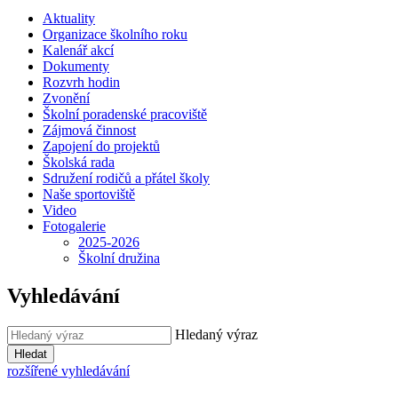
Aktuality
Organizace školního roku
Kalenář akcí
Dokumenty
Rozvrh hodin
Zvonění
Školní poradenské pracoviště
Zájmová činnost
Zapojení do projektů
Školská rada
Sdružení rodičů a přátel školy
Naše sportoviště
Video
Fotogalerie
2025-2026
Školní družina
Vyhledávání
Hledaný výraz
Hledat
rozšířené vyhledávání