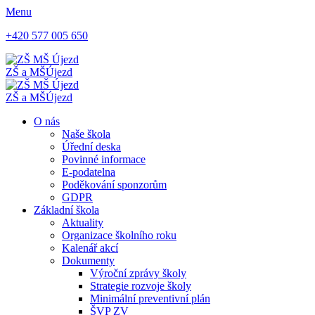
Menu
+420 577 005 650
ZŠ a MŠ
Újezd
ZŠ a MŠ
Újezd
O nás
Naše škola
Úřední deska
Povinné informace
E-podatelna
Poděkování sponzorům
GDPR
Základní škola
Aktuality
Organizace školního roku
Kalenář akcí
Dokumenty
Výroční zprávy školy
Strategie rozvoje školy
Minimální preventivní plán
ŠVP ZV