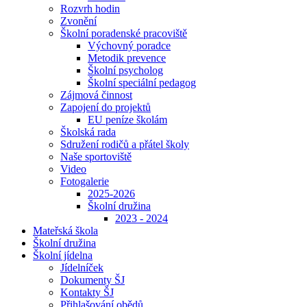
Rozvrh hodin
Zvonění
Školní poradenské pracoviště
Výchovný poradce
Metodik prevence
Školní psycholog
Školní speciální pedagog
Zájmová činnost
Zapojení do projektů
EU peníze školám
Školská rada
Sdružení rodičů a přátel školy
Naše sportoviště
Video
Fotogalerie
2025-2026
Školní družina
2023 - 2024
Mateřská škola
Školní družina
Školní jídelna
Jídelníček
Dokumenty ŠJ
Kontakty ŠJ
Přihlašování obědů