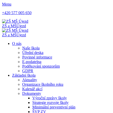
Menu
+420 577 005 650
ZŠ a MŠ
Újezd
ZŠ a MŠ
Újezd
O nás
Naše škola
Úřední deska
Povinné informace
E-podatelna
Poděkování sponzorům
GDPR
Základní škola
Aktuality
Organizace školního roku
Kalenář akcí
Dokumenty
Výroční zprávy školy
Strategie rozvoje školy
Minimální preventivní plán
ŠVP ZV