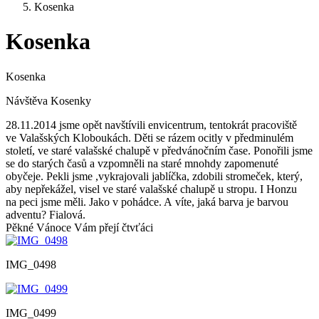
Kosenka
Kosenka
Kosenka
Návštěva Kosenky
28.11.2014 jsme opět navštívili envicentrum, tentokrát pracoviště
ve Valašských Kloboukách. Děti se rázem ocitly v předminulém
století, ve staré valašské chalupě v předvánočním čase. Ponořili jsme
se do starých časů a vzpomněli na staré mnohdy zapomenuté
obyčeje. Pekli jsme ,vykrajovali jablíčka, zdobili stromeček, který,
aby nepřekážel, visel ve staré valašské chalupě u stropu. I Honzu
na peci jsme měli. Jako v pohádce. A víte, jaká barva je barvou
adventu? Fialová.
Pěkné Vánoce Vám přejí čtvťáci
IMG_0498
IMG_0499