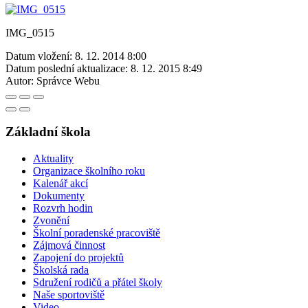
IMG_0515
Datum vložení:
8. 12. 2014 8:00
Datum poslední aktualizace:
8. 12. 2015 8:49
Autor:
Správce Webu
Základní škola
Aktuality
Organizace školního roku
Kalenář akcí
Dokumenty
Rozvrh hodin
Zvonění
Školní poradenské pracoviště
Zájmová činnost
Zapojení do projektů
Školská rada
Sdružení rodičů a přátel školy
Naše sportoviště
Video