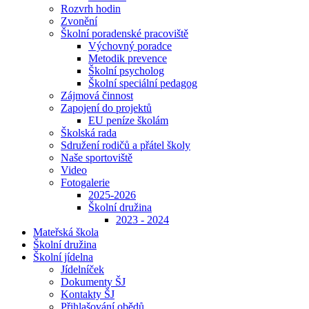
Rozvrh hodin
Zvonění
Školní poradenské pracoviště
Výchovný poradce
Metodik prevence
Školní psycholog
Školní speciální pedagog
Zájmová činnost
Zapojení do projektů
EU peníze školám
Školská rada
Sdružení rodičů a přátel školy
Naše sportoviště
Video
Fotogalerie
2025-2026
Školní družina
2023 - 2024
Mateřská škola
Školní družina
Školní jídelna
Jídelníček
Dokumenty ŠJ
Kontakty ŠJ
Přihlašování obědů