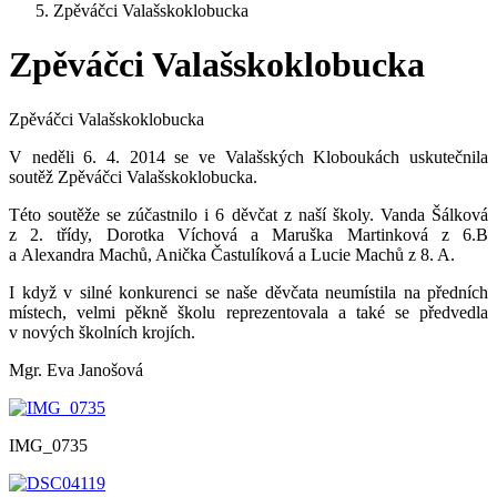
Zpěváčci Valašskoklobucka
Zpěváčci Valašskoklobucka
Zpěváčci Valašskoklobucka
V neděli 6. 4. 2014 se ve Valašských Kloboukách uskutečnila
soutěž Zpěváčci Valašskoklobucka.
Této soutěže se zúčastnilo i 6 děvčat z naší školy. Vanda Šálková
z 2. třídy, Dorotka Víchová a Maruška Martinková z 6.B
a Alexandra Machů, Anička Častulíková a Lucie Machů z 8. A.
I když v silné konkurenci se naše děvčata neumístila na předních
místech, velmi pěkně školu reprezentovala a také se předvedla
v nových školních krojích.
Mgr. Eva Janošová
IMG_0735