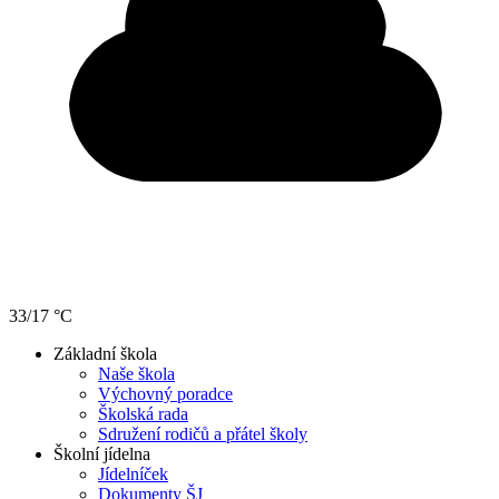
33/17 °C
Základní škola
Naše škola
Výchovný poradce
Školská rada
Sdružení rodičů a přátel školy
Školní jídelna
Jídelníček
Dokumenty ŠJ