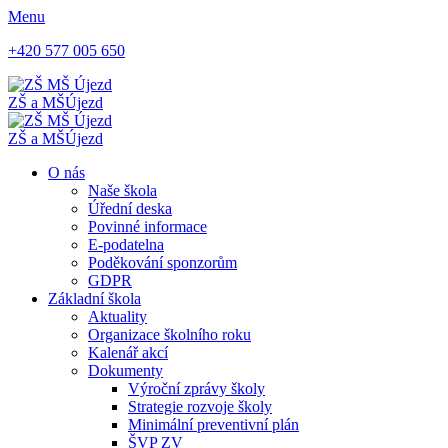
Menu
+420 577 005 650
ZŠ a MŠ
Újezd
ZŠ a MŠ
Újezd
O nás
Naše škola
Úřední deska
Povinné informace
E-podatelna
Poděkování sponzorům
GDPR
Základní škola
Aktuality
Organizace školního roku
Kalenář akcí
Dokumenty
Výroční zprávy školy
Strategie rozvoje školy
Minimální preventivní plán
ŠVP ZV