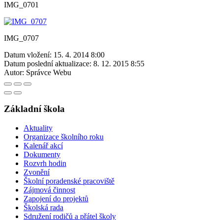
IMG_0701
IMG_0707
Datum vložení:
15. 4. 2014 8:00
Datum poslední aktualizace:
8. 12. 2015 8:55
Autor:
Správce Webu
Základní škola
Aktuality
Organizace školního roku
Kalenář akcí
Dokumenty
Rozvrh hodin
Zvonění
Školní poradenské pracoviště
Zájmová činnost
Zapojení do projektů
Školská rada
Sdružení rodičů a přátel školy