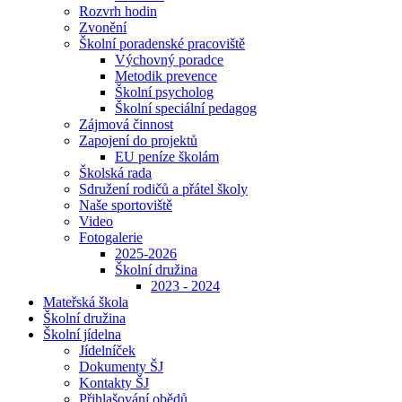
Rozvrh hodin
Zvonění
Školní poradenské pracoviště
Výchovný poradce
Metodik prevence
Školní psycholog
Školní speciální pedagog
Zájmová činnost
Zapojení do projektů
EU peníze školám
Školská rada
Sdružení rodičů a přátel školy
Naše sportoviště
Video
Fotogalerie
2025-2026
Školní družina
2023 - 2024
Mateřská škola
Školní družina
Školní jídelna
Jídelníček
Dokumenty ŠJ
Kontakty ŠJ
Přihlašování obědů