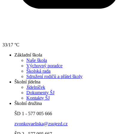
33/17 °C
Základní škola
Naše škola
Výchovný poradce
Školská rada
Sdružení rodičů a přátel školy
Školní jídelna
Jídelníček
Dokumenty ŠJ
Kontakty ŠJ
Školní družina
ŠD 1 - 577 005 666
zvonkovaeliska@zsujezd.cz
ŠD 2 - 577 005 667