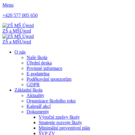
Menu
+420 577 005 650
ZŠ a MŠ
Újezd
ZŠ a MŠ
Újezd
O nás
Naše škola
Úřední deska
Povinné informace
E-podatelna
Poděkování sponzorům
GDPR
Základní škola
Aktuality
Organizace školního roku
Kalenář akcí
Dokumenty
Výroční zprávy školy
Strategie rozvoje školy
Minimální preventivní plán
ŠVP ZV