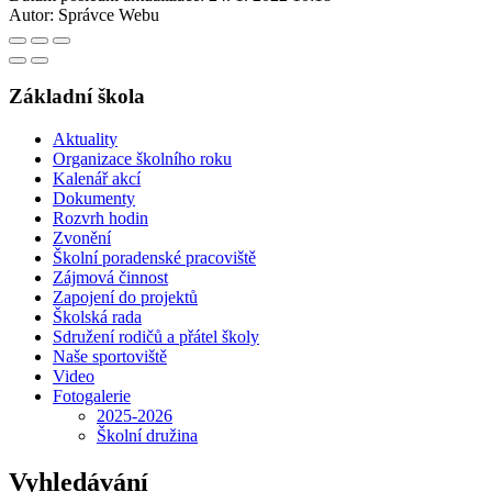
Autor:
Správce Webu
Základní škola
Aktuality
Organizace školního roku
Kalenář akcí
Dokumenty
Rozvrh hodin
Zvonění
Školní poradenské pracoviště
Zájmová činnost
Zapojení do projektů
Školská rada
Sdružení rodičů a přátel školy
Naše sportoviště
Video
Fotogalerie
2025-2026
Školní družina
Vyhledávání