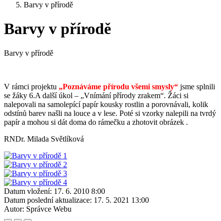
Barvy v přírodě
Barvy v přírodě
Barvy v přírodě
V rámci projektu
„Poznáváme přírodu všemi smysly“
jsme splnili
se žáky 6.A další úkol – „Vnímání přírody zrakem“. Žáci si
nalepovali na samolepící papír kousky rostlin a porovnávali, kolik
odstínů barev našli na louce a v lese. Poté si vzorky nalepili na tvrdý
papír a mohou si dát doma do rámečku a zhotovit obrázek .
RNDr. Milada Světlíková
Datum vložení:
17. 6. 2010 8:00
Datum poslední aktualizace:
17. 5. 2021 13:00
Autor:
Správce Webu