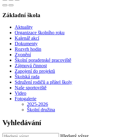
Základní škola
Aktuality
Organizace školního roku
Kalenář akcí
Dokumenty
Rozvrh hodin
Zvonění
Školní poradenské pracoviště
Zájmová činnost
Zapojení do projektů
Školská rada
Sdružení rodičů a přátel školy
Naše sportoviště
Video
Fotogalerie
2025-2026
Školní družina
Vyhledávání
Hledaný výraz