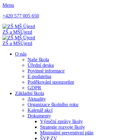
Menu
+420 577 005 650
ZŠ a MŠ
Újezd
ZŠ a MŠ
Újezd
O nás
Naše škola
Úřední deska
Povinné informace
E-podatelna
Poděkování sponzorům
GDPR
Základní škola
Aktuality
Organizace školního roku
Kalenář akcí
Dokumenty
Výroční zprávy školy
Strategie rozvoje školy
Minimální preventivní plán
ŠVP ZV