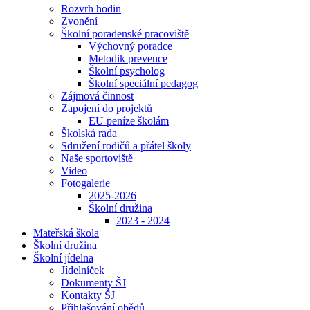
Rozvrh hodin
Zvonění
Školní poradenské pracoviště
Výchovný poradce
Metodik prevence
Školní psycholog
Školní speciální pedagog
Zájmová činnost
Zapojení do projektů
EU peníze školám
Školská rada
Sdružení rodičů a přátel školy
Naše sportoviště
Video
Fotogalerie
2025-2026
Školní družina
2023 - 2024
Mateřská škola
Školní družina
Školní jídelna
Jídelníček
Dokumenty ŠJ
Kontakty ŠJ
Přihlašování obědů