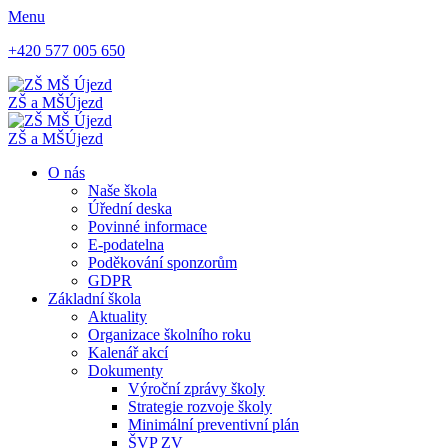
Menu
+420 577 005 650
ZŠ a MŠ
Újezd
ZŠ a MŠ
Újezd
O nás
Naše škola
Úřední deska
Povinné informace
E-podatelna
Poděkování sponzorům
GDPR
Základní škola
Aktuality
Organizace školního roku
Kalenář akcí
Dokumenty
Výroční zprávy školy
Strategie rozvoje školy
Minimální preventivní plán
ŠVP ZV