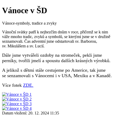
Vánoce v ŠD
Vánoce-symboly, tradice a zvyky
Vánoční svátky patří k nejhezčím dnům v roce, přičemž se k nim
váže mnoho tradic, zvyků a symbolů, se kterými jsme se v družině
seznamovali. Čas adventní jsme odstartovali sv. Barborou,
sv. Mikulášem a sv. Lucií.
Dále jsme v
ytvářeli
ozdoby na stromeček, pekli jsme
perníky, tvořili jmelí a spoustu dalších krásných výrobků.
A jelikož s dětmi stále cestujeme po Americe, tak jsme
se senzamovali s Vánocemi i v USA, Mexiku a v Kanadě.
Více fotek
ZDE.
Datum vložení:
20. 12. 2024 11:35