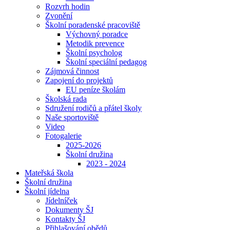
Rozvrh hodin
Zvonění
Školní poradenské pracoviště
Výchovný poradce
Metodik prevence
Školní psycholog
Školní speciální pedagog
Zájmová činnost
Zapojení do projektů
EU peníze školám
Školská rada
Sdružení rodičů a přátel školy
Naše sportoviště
Video
Fotogalerie
2025-2026
Školní družina
2023 - 2024
Mateřská škola
Školní družina
Školní jídelna
Jídelníček
Dokumenty ŠJ
Kontakty ŠJ
Přihlašování obědů