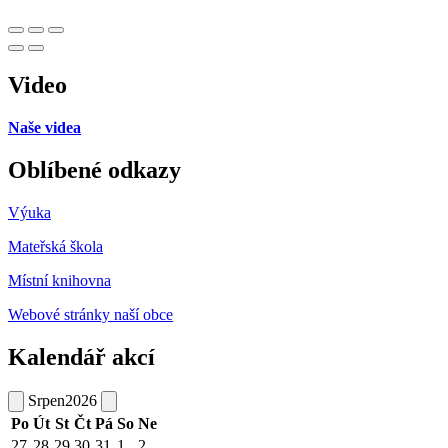
Video
Naše videa
Oblíbené odkazy
Výuka
Mateřská škola
Místní knihovna
Webové stránky naší obce
Kalendář akcí
Srpen
2026
Po
Út
St
Čt
Pá
So
Ne
27
28
29
30
31
1
2