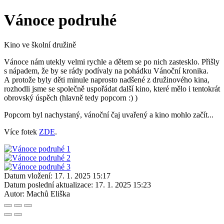
Vánoce podruhé
Kino ve školní družině
Vánoce nám utekly velmi rychle a dětem se po nich zastesklo. Přišly
s nápadem, že by se rády podívaly na pohádku Vánoční kronika.
A protože byly děti minule naprosto nadšené z družinového kina,
rozhodli jsme se společně uspořádat další kino, které mělo i tentokrát
obrovský úspěch (hlavně tedy popcorn :) )
Popcorn byl nachystaný, vánoční čaj uvařený a kino mohlo začít...
Více fotek
ZDE
.
Datum vložení:
17. 1. 2025 15:17
Datum poslední aktualizace:
17. 1. 2025 15:23
Autor:
Machů Eliška