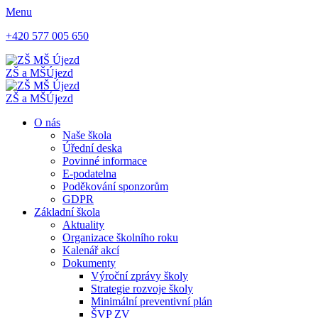
Menu
+420 577 005 650
ZŠ a MŠ
Újezd
ZŠ a MŠ
Újezd
O nás
Naše škola
Úřední deska
Povinné informace
E-podatelna
Poděkování sponzorům
GDPR
Základní škola
Aktuality
Organizace školního roku
Kalenář akcí
Dokumenty
Výroční zprávy školy
Strategie rozvoje školy
Minimální preventivní plán
ŠVP ZV