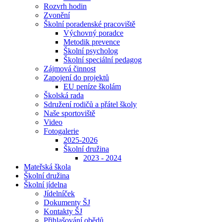
Rozvrh hodin
Zvonění
Školní poradenské pracoviště
Výchovný poradce
Metodik prevence
Školní psycholog
Školní speciální pedagog
Zájmová činnost
Zapojení do projektů
EU peníze školám
Školská rada
Sdružení rodičů a přátel školy
Naše sportoviště
Video
Fotogalerie
2025-2026
Školní družina
2023 - 2024
Mateřská škola
Školní družina
Školní jídelna
Jídelníček
Dokumenty ŠJ
Kontakty ŠJ
Přihlašování obědů