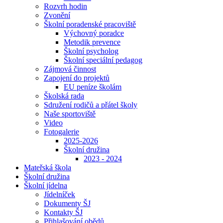
Rozvrh hodin
Zvonění
Školní poradenské pracoviště
Výchovný poradce
Metodik prevence
Školní psycholog
Školní speciální pedagog
Zájmová činnost
Zapojení do projektů
EU peníze školám
Školská rada
Sdružení rodičů a přátel školy
Naše sportoviště
Video
Fotogalerie
2025-2026
Školní družina
2023 - 2024
Mateřská škola
Školní družina
Školní jídelna
Jídelníček
Dokumenty ŠJ
Kontakty ŠJ
Přihlašování obědů