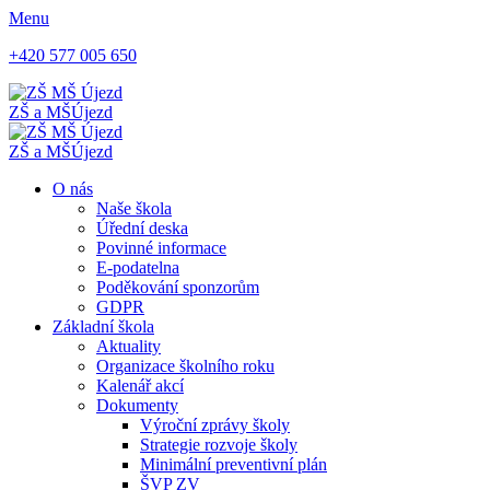
Menu
+420 577 005 650
ZŠ a MŠ
Újezd
ZŠ a MŠ
Újezd
O nás
Naše škola
Úřední deska
Povinné informace
E-podatelna
Poděkování sponzorům
GDPR
Základní škola
Aktuality
Organizace školního roku
Kalenář akcí
Dokumenty
Výroční zprávy školy
Strategie rozvoje školy
Minimální preventivní plán
ŠVP ZV