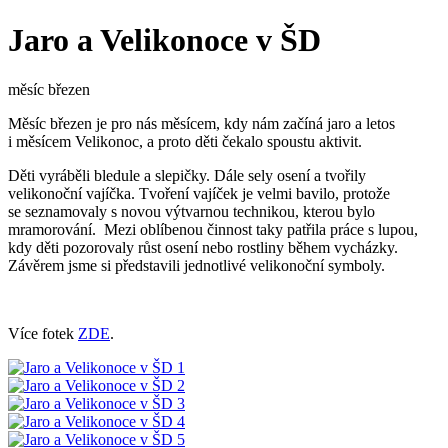
Jaro a Velikonoce v ŠD
měsíc březen
Měsíc březen je pro nás měsícem, kdy nám začíná jaro a letos
i měsícem Velikonoc, a proto děti čekalo spoustu aktivit.
Děti vyráběli bledule a slepičky. Dále sely osení a tvořily
velikonoční vajíčka. Tvoření vajíček je velmi bavilo, protože
se seznamovaly s novou výtvarnou technikou, kterou bylo
mramorování. Mezi oblíbenou činnost taky patřila práce s lupou,
kdy děti pozorovaly růst osení nebo rostliny během vycházky.
Závěrem jsme si představili jednotlivé velikonoční symboly.
Více fotek
ZDE
.