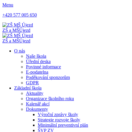
Menu
+420 577 005 650
ZŠ a MŠ
Újezd
ZŠ a MŠ
Újezd
O nás
Naše škola
Úřední deska
Povinné informace
E-podatelna
Poděkování sponzorům
GDPR
Základní škola
Aktuality
Organizace školního roku
Kalenář akcí
Dokumenty
Výroční zprávy školy
Strategie rozvoje školy
Minimální preventivní plán
ŠVP ZV