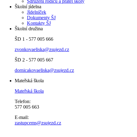
Sdružení rodičů a přátel školy
Školní jídelna
Jídelníček
Dokumenty ŠJ
Kontakty ŠJ
Školní družina
ŠD 1 - 577 005 666
zvonkovaeliska@zsujezd.cz
ŠD 2 - 577 005 667
dornicakovaeliska@zsujezd.cz
Mateřská škola
Mateřská škola
Telefon:
577 005 663
E-mail:
zastupcems@zsujezd.cz