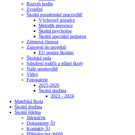
Rozvrh hodin
Zvonění
Školní poradenské pracoviště
Výchovný poradce
Metodik prevence
Školní psycholog
Školní speciální pedagog
Zájmová činnost
Zapojení do projektů
EU peníze školám
Školská rada
Sdružení rodičů a přátel školy
Naše sportoviště
Video
Fotogalerie
2025-2026
Školní družina
2023 - 2024
Mateřská škola
Školní družina
Školní jídelna
Jídelníček
Dokumenty ŠJ
Kontakty ŠJ
Přihlašování obědů