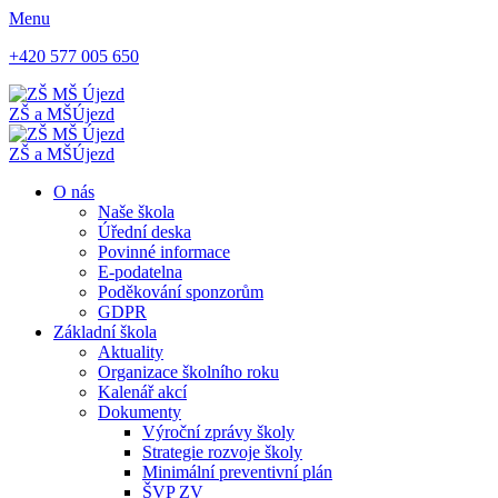
Menu
+420 577 005 650
ZŠ a MŠ
Újezd
ZŠ a MŠ
Újezd
O nás
Naše škola
Úřední deska
Povinné informace
E-podatelna
Poděkování sponzorům
GDPR
Základní škola
Aktuality
Organizace školního roku
Kalenář akcí
Dokumenty
Výroční zprávy školy
Strategie rozvoje školy
Minimální preventivní plán
ŠVP ZV