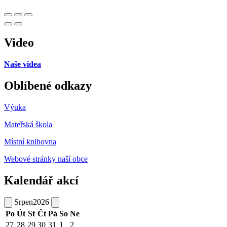
Video
Naše videa
Oblíbené odkazy
Výuka
Mateřská škola
Místní knihovna
Webové stránky naší obce
Kalendář akcí
Srpen
2026
Po
Út
St
Čt
Pá
So
Ne
27
28
29
30
31
1
2