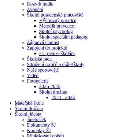
Rozvrh hodin
Zvonění
Školní poradenské pracoviště
Výchovný poradce
Metodik prevence
Školní psycholog
Školní speciální pedagog
Zájmová činnost
Zapojení do projektů
EU peníze školám
Školská rada
Sdružení rodičů a přátel školy
Naše sportoviště
Video
Fotogalerie
2025-2026
Školní družina
2023 - 2024
Mateřská škola
Školní družina
Školní jídelna
Jídelníček
Dokumenty ŠJ
Kontakty ŠJ
Přihlašování obědů