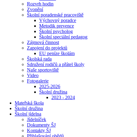
Rozvrh hodin
Zvonění
Školní poradenské pracoviště
Výchovný poradce
Metodik prevence
Školní psycholog
Školní speciální pedagog
Zájmová činnost
Zapojení do projektů
EU peníze školám
Školská rada
Sdružení rodičů a přátel školy
Naše sportoviště
Video
Fotogalerie
2025-2026
Školní družina
2023 - 2024
Mateřská škola
Školní družina
Školní jídelna
Jídelníček
Dokumenty ŠJ
Kontakty ŠJ
Přihlašování obědů