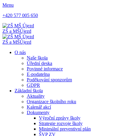
Menu
+420 577 005 650
ZŠ a MŠ
Újezd
ZŠ a MŠ
Újezd
O nás
Naše škola
Úřední deska
Povinné informace
E-podatelna
Poděkování sponzorům
GDPR
Základní škola
Aktuality
Organizace školního roku
Kalenář akcí
Dokumenty
Výroční zprávy školy
Strategie rozvoje školy
Minimální preventivní plán
ŠVP ZV