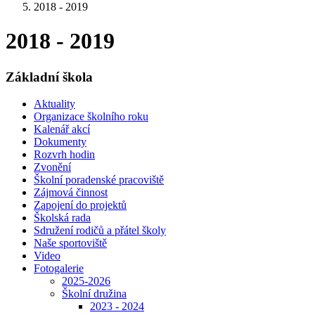
2018 - 2019
2018 - 2019
Základní škola
Aktuality
Organizace školního roku
Kalenář akcí
Dokumenty
Rozvrh hodin
Zvonění
Školní poradenské pracoviště
Zájmová činnost
Zapojení do projektů
Školská rada
Sdružení rodičů a přátel školy
Naše sportoviště
Video
Fotogalerie
2025-2026
Školní družina
2023 - 2024