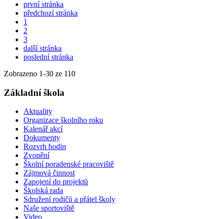
první stránka
předchozí stránka
1
2
3
další stránka
poslední stránka
Zobrazeno
1
-
30
ze 110
Základní škola
Aktuality
Organizace školního roku
Kalenář akcí
Dokumenty
Rozvrh hodin
Zvonění
Školní poradenské pracoviště
Zájmová činnost
Zapojení do projektů
Školská rada
Sdružení rodičů a přátel školy
Naše sportoviště
Video