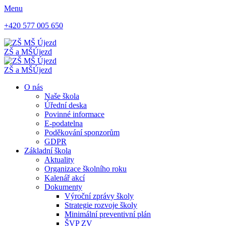
Menu
+420 577 005 650
ZŠ a MŠ
Újezd
ZŠ a MŠ
Újezd
O nás
Naše škola
Úřední deska
Povinné informace
E-podatelna
Poděkování sponzorům
GDPR
Základní škola
Aktuality
Organizace školního roku
Kalenář akcí
Dokumenty
Výroční zprávy školy
Strategie rozvoje školy
Minimální preventivní plán
ŠVP ZV