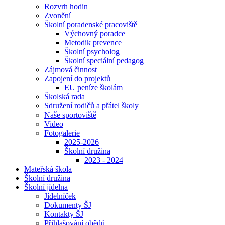
Rozvrh hodin
Zvonění
Školní poradenské pracoviště
Výchovný poradce
Metodik prevence
Školní psycholog
Školní speciální pedagog
Zájmová činnost
Zapojení do projektů
EU peníze školám
Školská rada
Sdružení rodičů a přátel školy
Naše sportoviště
Video
Fotogalerie
2025-2026
Školní družina
2023 - 2024
Mateřská škola
Školní družina
Školní jídelna
Jídelníček
Dokumenty ŠJ
Kontakty ŠJ
Přihlašování obědů