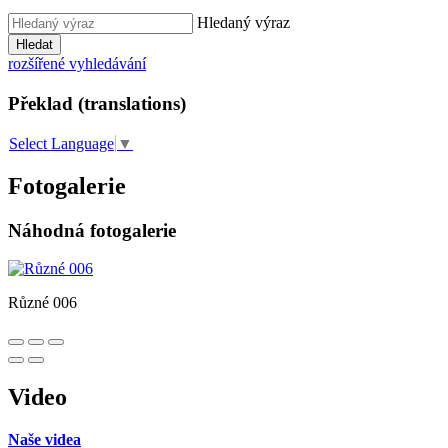
Hledaný výraz
Hledat
rozšířené vyhledávání
Překlad (translations)
Select Language
▼
Fotogalerie
Náhodná fotogalerie
Různé 006
Video
Naše videa