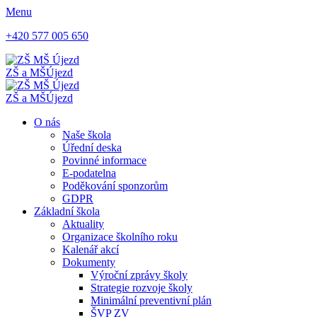
Menu
+420 577 005 650
ZŠ a MŠ
Újezd
ZŠ a MŠ
Újezd
O nás
Naše škola
Úřední deska
Povinné informace
E-podatelna
Poděkování sponzorům
GDPR
Základní škola
Aktuality
Organizace školního roku
Kalenář akcí
Dokumenty
Výroční zprávy školy
Strategie rozvoje školy
Minimální preventivní plán
ŠVP ZV