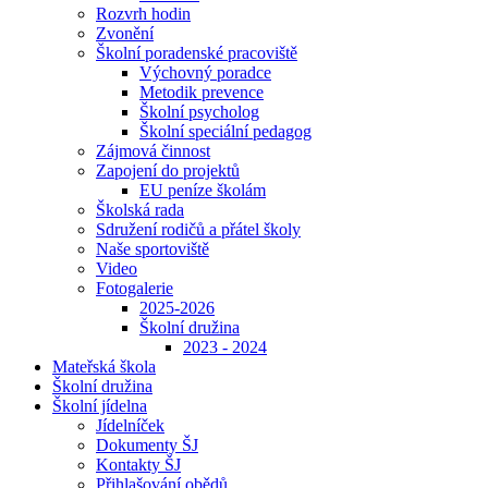
Rozvrh hodin
Zvonění
Školní poradenské pracoviště
Výchovný poradce
Metodik prevence
Školní psycholog
Školní speciální pedagog
Zájmová činnost
Zapojení do projektů
EU peníze školám
Školská rada
Sdružení rodičů a přátel školy
Naše sportoviště
Video
Fotogalerie
2025-2026
Školní družina
2023 - 2024
Mateřská škola
Školní družina
Školní jídelna
Jídelníček
Dokumenty ŠJ
Kontakty ŠJ
Přihlašování obědů