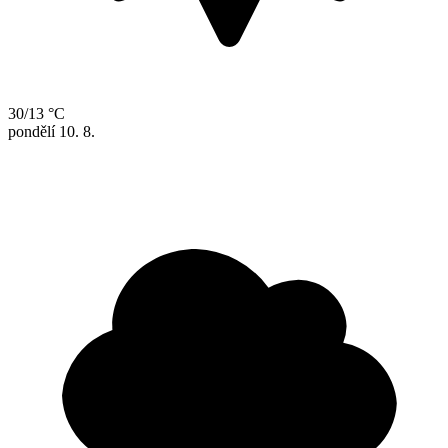
30/13 °C
pondělí
10. 8.