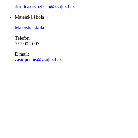
dornicakovaeliska@zsujezd.cz
Mateřská škola
Mateřská škola
Telefon:
577 005 663
E-mail:
zastupcems@zsujezd.cz