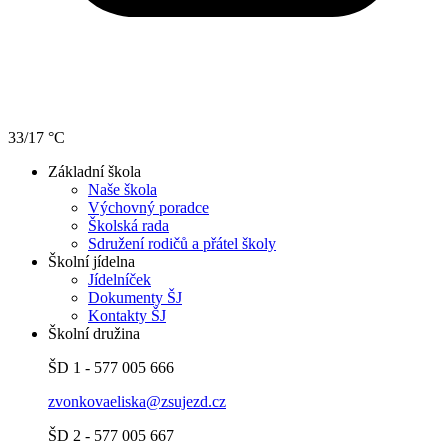
33/17 °C
Základní škola
Naše škola
Výchovný poradce
Školská rada
Sdružení rodičů a přátel školy
Školní jídelna
Jídelníček
Dokumenty ŠJ
Kontakty ŠJ
Školní družina
ŠD 1 - 577 005 666
zvonkovaeliska@zsujezd.cz
ŠD 2 - 577 005 667