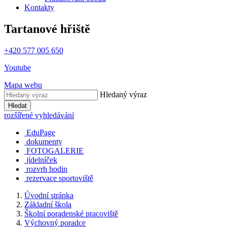
Kontakty
Tartanové hřiště
+420 577 005 650
Youtube
Mapa webu
Hledaný výraz
Hledat
rozšířené vyhledávání
EduPage
dokumenty
FOTOGALERIE
jídelníček
rozvrh hodin
rezervace sportoviště
Úvodní stránka
Základní škola
Školní poradenské pracoviště
Výchovný poradce