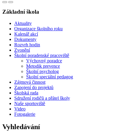
Základní škola
Aktuality
Organizace školního roku
Kalenář akcí
Dokumenty
Rozvrh hodin
Zvonění
Školní poradenské pracoviště
Výchovný poradce
Metodik prevence
Školní psycholog
Školní speciální pedagog
Zájmová činnost
Zapojení do projektů
Školská rada
Sdružení rodičů a přátel školy
Naše sportoviště
Video
Fotogalerie
Vyhledávání