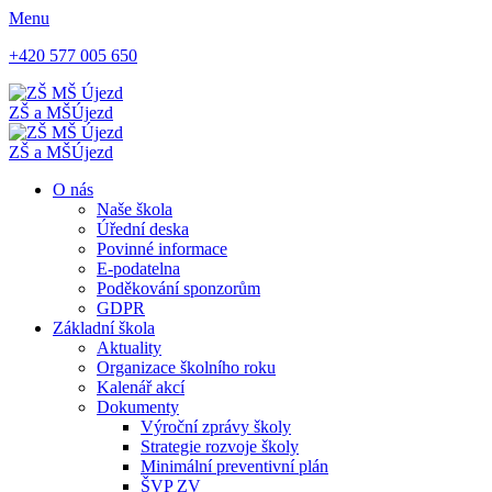
Menu
+420 577 005 650
ZŠ a MŠ
Újezd
ZŠ a MŠ
Újezd
O nás
Naše škola
Úřední deska
Povinné informace
E-podatelna
Poděkování sponzorům
GDPR
Základní škola
Aktuality
Organizace školního roku
Kalenář akcí
Dokumenty
Výroční zprávy školy
Strategie rozvoje školy
Minimální preventivní plán
ŠVP ZV