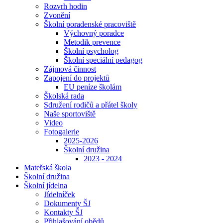
Rozvrh hodin
Zvonění
Školní poradenské pracoviště
Výchovný poradce
Metodik prevence
Školní psycholog
Školní speciální pedagog
Zájmová činnost
Zapojení do projektů
EU peníze školám
Školská rada
Sdružení rodičů a přátel školy
Naše sportoviště
Video
Fotogalerie
2025-2026
Školní družina
2023 - 2024
Mateřská škola
Školní družina
Školní jídelna
Jídelníček
Dokumenty ŠJ
Kontakty ŠJ
Přihlašování obědů