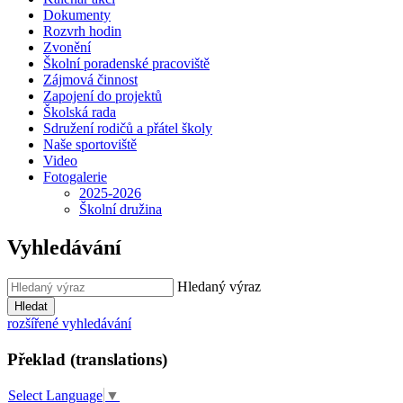
Dokumenty
Rozvrh hodin
Zvonění
Školní poradenské pracoviště
Zájmová činnost
Zapojení do projektů
Školská rada
Sdružení rodičů a přátel školy
Naše sportoviště
Video
Fotogalerie
2025-2026
Školní družina
Vyhledávání
Hledaný výraz
Hledat
rozšířené vyhledávání
Překlad (translations)
Select Language
▼