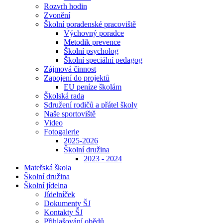
Rozvrh hodin
Zvonění
Školní poradenské pracoviště
Výchovný poradce
Metodik prevence
Školní psycholog
Školní speciální pedagog
Zájmová činnost
Zapojení do projektů
EU peníze školám
Školská rada
Sdružení rodičů a přátel školy
Naše sportoviště
Video
Fotogalerie
2025-2026
Školní družina
2023 - 2024
Mateřská škola
Školní družina
Školní jídelna
Jídelníček
Dokumenty ŠJ
Kontakty ŠJ
Přihlašování obědů