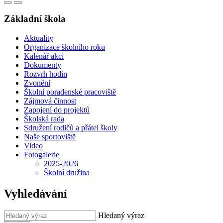
Základní škola
Aktuality
Organizace školního roku
Kalenář akcí
Dokumenty
Rozvrh hodin
Zvonění
Školní poradenské pracoviště
Zájmová činnost
Zapojení do projektů
Školská rada
Sdružení rodičů a přátel školy
Naše sportoviště
Video
Fotogalerie
2025-2026
Školní družina
Vyhledávání
Hledaný výraz