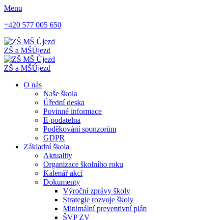
Menu
+420 577 005 650
ZŠ a MŠ
Újezd
ZŠ a MŠ
Újezd
O nás
Naše škola
Úřední deska
Povinné informace
E-podatelna
Poděkování sponzorům
GDPR
Základní škola
Aktuality
Organizace školního roku
Kalenář akcí
Dokumenty
Výroční zprávy školy
Strategie rozvoje školy
Minimální preventivní plán
ŠVP ZV