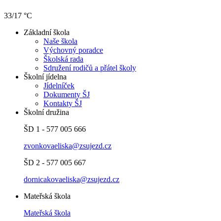
33/17 °C
Základní škola
Naše škola
Výchovný poradce
Školská rada
Sdružení rodičů a přátel školy
Školní jídelna
Jídelníček
Dokumenty ŠJ
Kontakty ŠJ
Školní družina
ŠD 1 - 577 005 666
zvonkovaeliska@zsujezd.cz
ŠD 2 - 577 005 667
dornicakovaeliska@zsujezd.cz
Mateřská škola
Mateřská škola