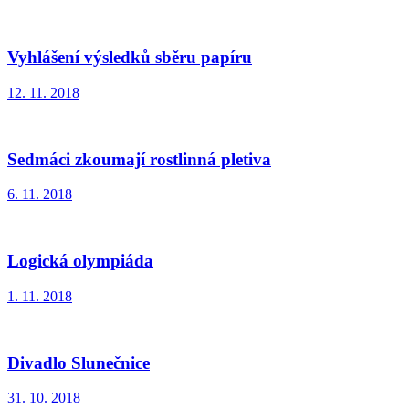
Vyhlášení výsledků sběru papíru
12. 11. 2018
Sedmáci zkoumají rostlinná pletiva
6. 11. 2018
Logická olympiáda
1. 11. 2018
Divadlo Slunečnice
31. 10. 2018