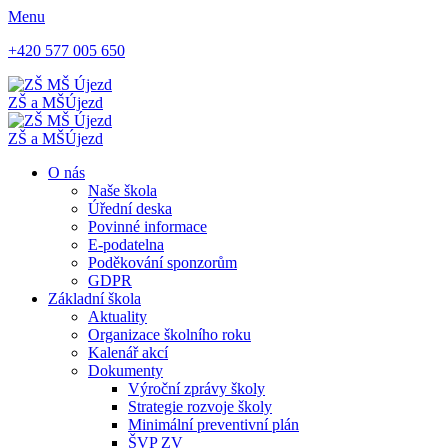
Menu
+420 577 005 650
ZŠ a MŠ
Újezd
ZŠ a MŠ
Újezd
O nás
Naše škola
Úřední deska
Povinné informace
E-podatelna
Poděkování sponzorům
GDPR
Základní škola
Aktuality
Organizace školního roku
Kalenář akcí
Dokumenty
Výroční zprávy školy
Strategie rozvoje školy
Minimální preventivní plán
ŠVP ZV