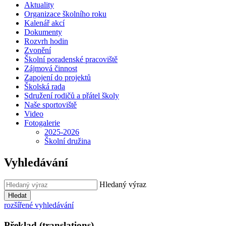
Aktuality
Organizace školního roku
Kalenář akcí
Dokumenty
Rozvrh hodin
Zvonění
Školní poradenské pracoviště
Zájmová činnost
Zapojení do projektů
Školská rada
Sdružení rodičů a přátel školy
Naše sportoviště
Video
Fotogalerie
2025-2026
Školní družina
Vyhledávání
Hledaný výraz
Hledat
rozšířené vyhledávání
Překlad (translations)