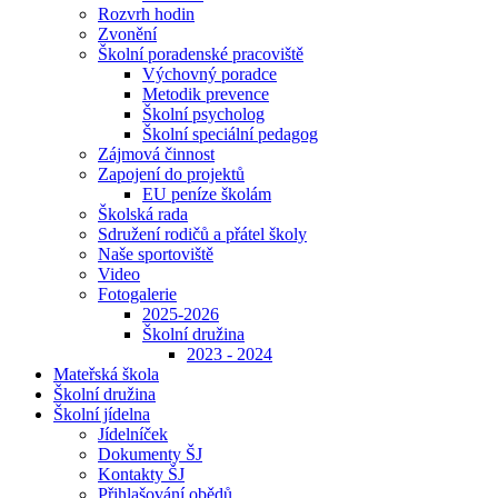
Rozvrh hodin
Zvonění
Školní poradenské pracoviště
Výchovný poradce
Metodik prevence
Školní psycholog
Školní speciální pedagog
Zájmová činnost
Zapojení do projektů
EU peníze školám
Školská rada
Sdružení rodičů a přátel školy
Naše sportoviště
Video
Fotogalerie
2025-2026
Školní družina
2023 - 2024
Mateřská škola
Školní družina
Školní jídelna
Jídelníček
Dokumenty ŠJ
Kontakty ŠJ
Přihlašování obědů