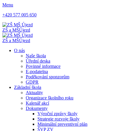
Menu
+420 577 005 650
ZŠ a MŠ
Újezd
ZŠ a MŠ
Újezd
O nás
Naše škola
Úřední deska
Povinné informace
E-podatelna
Poděkování sponzorům
GDPR
Základní škola
Aktuality
Organizace školního roku
Kalenář akcí
Dokumenty
Výroční zprávy školy
Strategie rozvoje školy
Minimální preventivní plán
ŠVP ZV