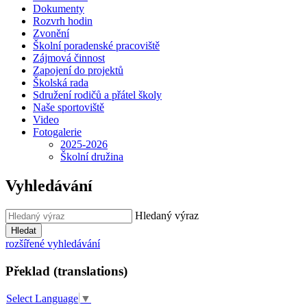
Dokumenty
Rozvrh hodin
Zvonění
Školní poradenské pracoviště
Zájmová činnost
Zapojení do projektů
Školská rada
Sdružení rodičů a přátel školy
Naše sportoviště
Video
Fotogalerie
2025-2026
Školní družina
Vyhledávání
Hledaný výraz
Hledat
rozšířené vyhledávání
Překlad (translations)
Select Language
▼