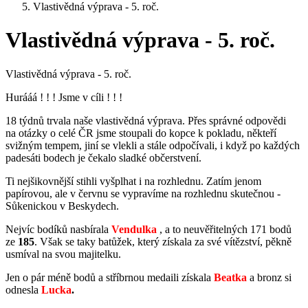
Vlastivědná výprava - 5. roč.
Vlastivědná výprava - 5. roč.
Vlastivědná výprava - 5. roč.
Hurááá ! ! ! Jsme v cíli ! ! !
18 týdnů trvala naše vlastivědná výprava. Přes správné odpovědi
na otázky o celé ČR jsme stoupali do kopce k pokladu, někteří
svižným tempem, jiní se vlekli a stále odpočívali, i když po každých
padesáti bodech je čekalo sladké občerstvení.
Ti nejšikovnější stihli vyšplhat i na rozhlednu. Zatím jenom
papírovou, ale v červnu se vypravíme na rozhlednu skutečnou -
Sůkenickou v Beskydech.
Nejvíc bodíků nasbírala
Vendulka
, a to neuvěřitelných 171
bodů
ze
185
. Však se taky batůžek, který získala za své vítězství, pěkně
usmíval na svou majitelku.
Jen o pár méně bodů a stříbrnou medaili získala
Beatka
a bronz si
odnesla
Lucka
.