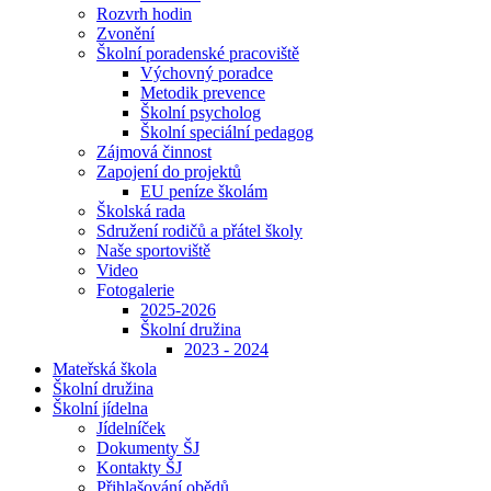
Rozvrh hodin
Zvonění
Školní poradenské pracoviště
Výchovný poradce
Metodik prevence
Školní psycholog
Školní speciální pedagog
Zájmová činnost
Zapojení do projektů
EU peníze školám
Školská rada
Sdružení rodičů a přátel školy
Naše sportoviště
Video
Fotogalerie
2025-2026
Školní družina
2023 - 2024
Mateřská škola
Školní družina
Školní jídelna
Jídelníček
Dokumenty ŠJ
Kontakty ŠJ
Přihlašování obědů