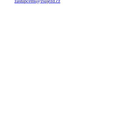
zastupcems@zsujezd.cz