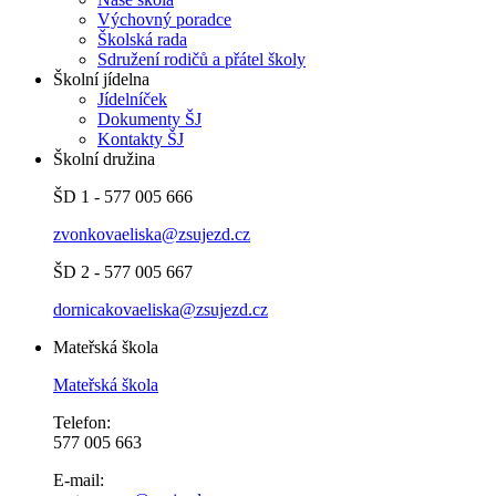
Výchovný poradce
Školská rada
Sdružení rodičů a přátel školy
Školní jídelna
Jídelníček
Dokumenty ŠJ
Kontakty ŠJ
Školní družina
ŠD 1 - 577 005 666
zvonkovaeliska@zsujezd.cz
ŠD 2 - 577 005 667
dornicakovaeliska@zsujezd.cz
Mateřská škola
Mateřská škola
Telefon:
577 005 663
E-mail: