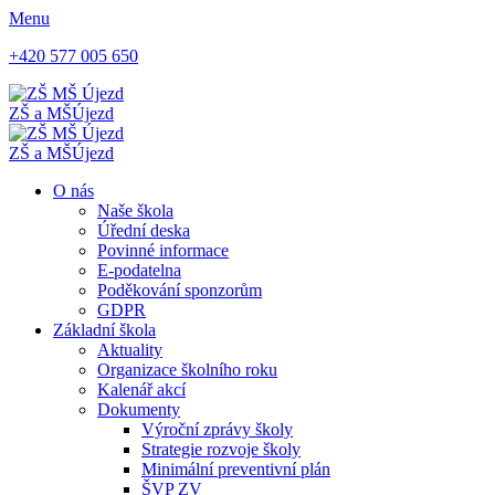
Menu
+420 577 005 650
ZŠ a MŠ
Újezd
ZŠ a MŠ
Újezd
O nás
Naše škola
Úřední deska
Povinné informace
E-podatelna
Poděkování sponzorům
GDPR
Základní škola
Aktuality
Organizace školního roku
Kalenář akcí
Dokumenty
Výroční zprávy školy
Strategie rozvoje školy
Minimální preventivní plán
ŠVP ZV