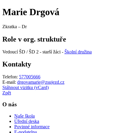
Marie Drgová
Zkratka – Dr
Role v org. struktuře
Vedoucí ŠD / ŠD 2 - starší žáci -
Školní družina
Kontakty
Telefon:
577005666
E-mail:
drgovamarie@zsujezd.cz
Stáhnout vizitku (vCard)
Zpět
O nás
Naše škola
Úřední deska
Povinné informace
E-podatelna