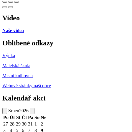
Video
Naše videa
Oblíbené odkazy
Výuka
Mateřská škola
Místní knihovna
Webové stránky naší obce
Kalendář akcí
Srpen
2026
Po
Út
St
Čt
Pá
So
Ne
27
28
29
30
31
1
2
3
4
5
6
7
8
9