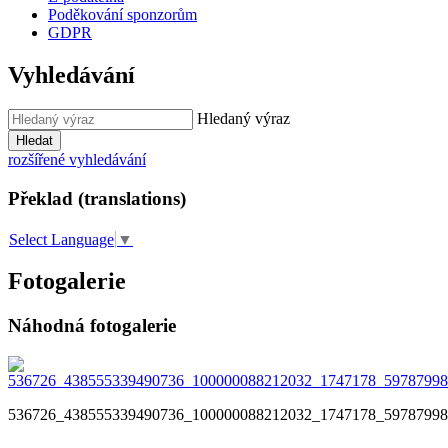
Poděkování sponzorům
GDPR
Vyhledávání
Hledaný výraz
Hledat
rozšířené vyhledávání
Překlad (translations)
Select Language
▼
Fotogalerie
Náhodná fotogalerie
536726_438555339490736_100000088212032_1747178_59787998