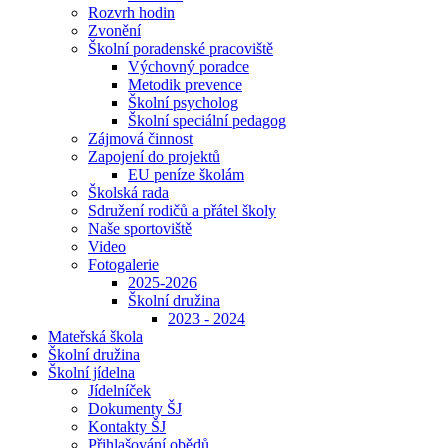
Rozvrh hodin
Zvonění
Školní poradenské pracoviště
Výchovný poradce
Metodik prevence
Školní psycholog
Školní speciální pedagog
Zájmová činnost
Zapojení do projektů
EU peníze školám
Školská rada
Sdružení rodičů a přátel školy
Naše sportoviště
Video
Fotogalerie
2025-2026
Školní družina
2023 - 2024
Mateřská škola
Školní družina
Školní jídelna
Jídelníček
Dokumenty ŠJ
Kontakty ŠJ
Přihlašování obědů