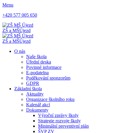
Menu
+420 577 005 650
ZŠ a MŠ
Újezd
ZŠ a MŠ
Újezd
O nás
Naše škola
Úřední deska
Povinné informace
E-podatelna
Poděkování sponzorům
GDPR
Základní škola
Aktuality
Organizace školního roku
Kalenář akcí
Dokumenty
Výroční zprávy školy
Strategie rozvoje školy
Minimální preventivní plán
ŠVP ZV