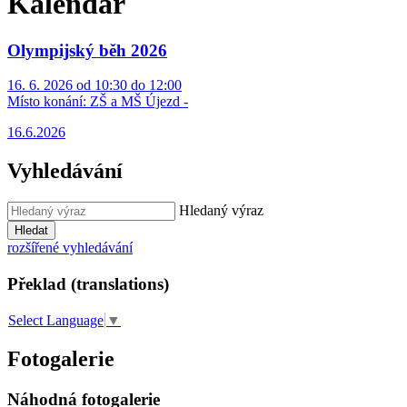
Kalendář
Olympijský běh 2026
16. 6. 2026 od 10:30 do 12:00
Místo konání:
ZŠ a MŠ Újezd -
16.6.2026
Vyhledávání
Hledaný výraz
Hledat
rozšířené vyhledávání
Překlad (translations)
Select Language
▼
Fotogalerie
Náhodná fotogalerie