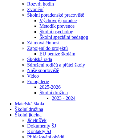
Rozvrh hodin
Zvonění
Školní poradenské pracoviště
Výchovný poradce
Metodik prevence
Školní psycholog
Školní speciální pedagog
Zájmová činnost
Zapojení do projektů
EU peníze školám
Školská rada
Sdružení rodičů a přátel školy
Naše sportoviště
Video
Fotogalerie
2025-2026
Školní družina
2023 - 2024
Mateřská škola
Školní družina
Školní jídelna
Jídelníček
Dokumenty ŠJ
Kontakty ŠJ
Přihlašování obědů